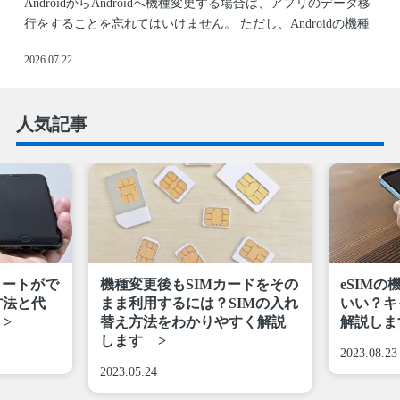
AndroidからAndroidへ機種変更する場合は、アプリのデータ移
行をすることを忘れてはいけません。 ただし、Androidの機種
変更時のデータ移行は、データの種類によって方法が大きく異
2026.07.22
なっていきます。また、機種によってはデータ移行方法が異な
る点にも注意が必要です。 （
続きを読む
）
人気記事
スタートがで
機種変更後もSIMカードをその
eSIM
方法と代
まま利用するには？SIMの入れ
いい？キ
替え方法をわかりやすく解説
解説しま
します
2023.08.23
2023.05.24