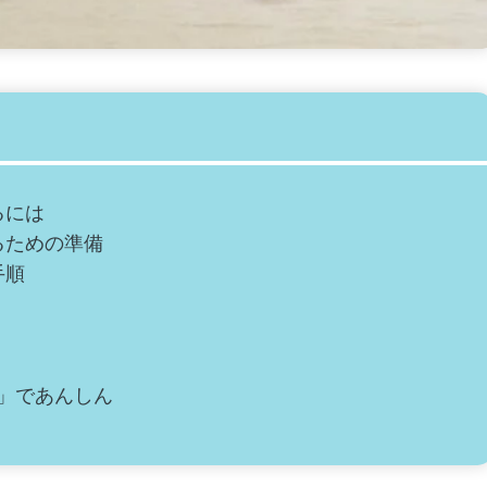
るには
るための準備
手順
」であんしん