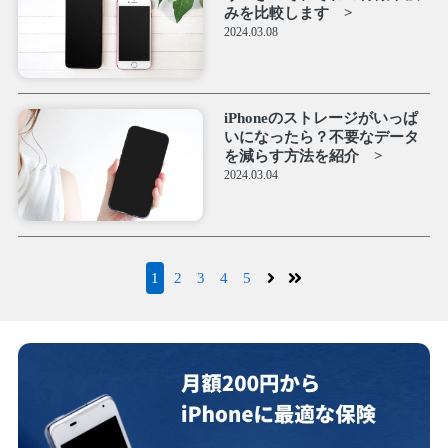
みを比較します
2024.03.08
iPhoneのストレージがいっぱ
いになったら？不要なデータ
を減らす方法を紹介
2024.03.04
1
2
3
4
5
次へ
最後