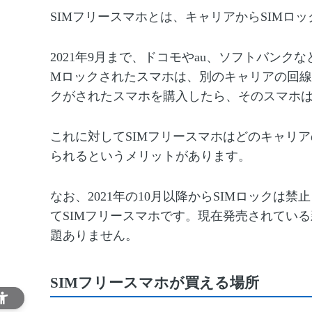
SIM
フリースマホとは、キャリアから
SIM
ロッ
2021
年
9
月まで、ドコモや
au
、ソフトバンクな
M
ロックされたスマホは、別のキャリアの回線
クがされたスマホを購入したら、そのスマホ
これに対してSIM
フリースマホはどのキャリア
られるというメリットがあります。
なお、2021
年の
10
月以降から
SIM
ロックは禁止
て
SIM
フリースマホです。現在発売されている
題ありません。
SIMフリースマホが買える場所