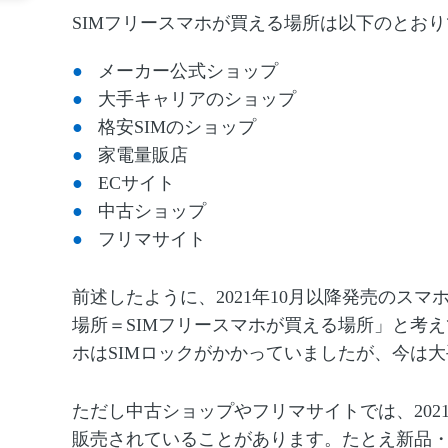
SIM
フリースマホが買える場所は以下のとおり
メーカー公式ショップ
大手キャリアのショップ
格安SIM
のショップ
家電量販店
EC
サイト
中古ショップ
フリマサイト
前述したように、2021
年
10
月以降発売のスマ
場所＝
SIM
フリースマホが買える場所」と考え
ホは
SIM
ロックがかかっていましたが、今は大
ただし中古ショップやフリマサイトでは、202
販売されていることがあります。たとえ新品