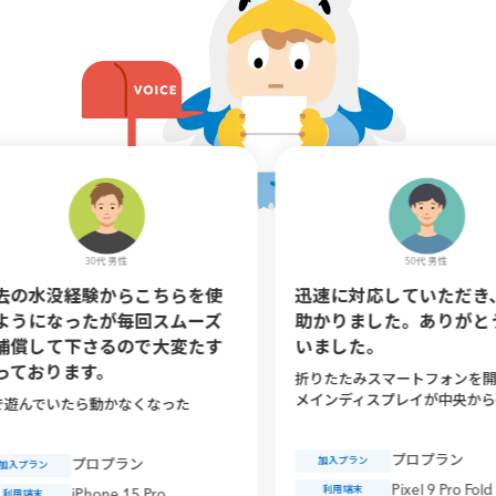
30代 男性
50代 男性
験からこちらを使
迅速に対応していただき、大変
たが毎回スムーズ
助かりました。ありがとうござ
さるので大変たす
いました。
す。
折りたたみスマートフォンを開いた際、
メインディスプレイが中央から破損
ら動かなくなった
プロプラン
加入プラン
プロプラン
Pixel 9 Pro Fold
利用端末
Phone 15 Pro