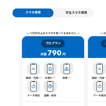
スマホ保険
学生スマホ保険
10万円以上のスマホを使ってるあなたに
お
プロプラン
790
月額
円