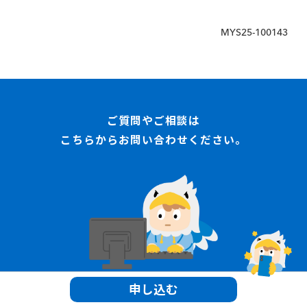
は不要です。
設定＞端末情報＞認証情報
MYS25-100143
ご質問やご相談は
こちらからお問い合わせください。
申し込む