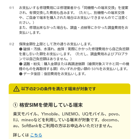
※1
お支払いする修理費用には修理業者から「同機種への端末交換」を提案
され、有償交換した費用も含みます。（ただし、別機種への端末交換
や、ご自身で端末を購入された場合はお支払いできませんのでご注意く
ださい。）
また、修理出来なかった場合も、調査・点検等にかかった調査費用をお
支払いします。
※2
保険金額を上限として次の通りお支払いします。
● 破損・汚損、水濡れ、故障：実際にかかった修理費用から自己負担額
を差し引いた額をお支払いします。（ただし、調査費用およびプロプラ
ンでは自己負担額はありません。）
● 盗難・紛失：購入金額または再調達価額（補償対象スマホと同一の機
種のものを再取得する額）のいずれか低い額の 50％をお支払いします。
● データ復旧：復旧費用をお支払いします。
以下の2つの条件を満たす端末が対象です
① 格安SIMを使用している端末
楽天モバイル、Y!mobile、LINEMO、UQモバイル、povo、
IIJ、mineoなどを利用している端末が対象です。docomo、
au、SoftBankをご利用の方はお申込みいただけません。
詳しくは
こちら