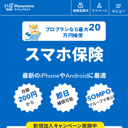
保険金請求
マイページ
20
プロプランなら最大
万円補償
スマホ保険
最新のiPhoneやAndroidに最適
月額
SOMPO
即日
200円
グループで安心
補償可能
から