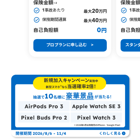
保険金額
保険金
※2
1事故あたり
1事
20
最大
万円
保険期間通算
保険
40
最大
万円
0
自己負担額
自己負
円
プロプランに申し込む >
スタン