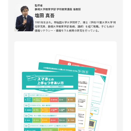
監修者
静岡大学教育学部 学校教育講座 准教授
塩田 真吾
1981年生まれ。早稲田大学大学院修了、博士（学術/千葉大学大学 特
任研究員、静岡大学教育学部 助教、講師）を経て現職。子ども向け
情報リテラシー・情報モラル教育の研究を行っている。