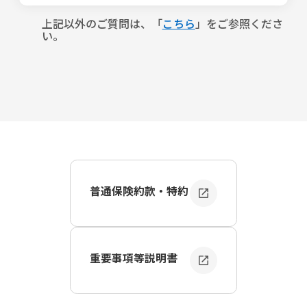
＜条件＞
・ＥＣサイト等で海外の業者から購入したスマートフォン
事故の内容によって以下のとおりです。資料・書類がお手
・当社が指定する機種であること（当社が指定する機種
・海外渡航時に渡航先で購入したスマートフォン など
元にない場合には、ご報告後に担当者とご相談ください。
上記以外のご質問は、「
こちら
」をご参照くださ
は、スマホ保険の申込画面にてご確認いただけます。）
い。
＜技適マーク
の確認方法＞
＜スマホの破損・故障＞
・Y!mobile、UQモバイル、IIJ、mineoなどのMVNOまた
・iPhoneの場合
・修理見積書 ※１
はサブブランドの、SIMカードまたはeSIMを利用している
設定＞一般＞法令に基づく情報および認証＞法規証明書
・修理代領収証
端末であること（楽天モバイル、LINEMO、povoを含みま
・Androidスマホの場合
・壊れたスマホの写真
す）
設定＞端末情報＞認証情報
は、電波法で定めている技術基
・保険ご加入時のスマホの写真 ※２
参考：
スマホ保険に申込みできる格安SIMの端末について
準に適合している無線機であることを証明するマークで
詳しく教えてください。
す。 なお、技適マーク
がないスマートフォンはスマホ保険
＜スマホの盗難・紛失＞
のお引受けができません。
・警察への盗難届、遺失物届の内容
・購入後1年以内の端末であること
・保険ご加入時のスマホの写真 ※２
参考：
スマホを購入した後、保険に加入できる期間につい
技適マーク
は、スマートフォンの製造メーカーや通信事
て詳しく知りたい
業会社が日本国内で販売している機種には付与されていま
＜データの消失＞
すが、以下のような場合は、技適マーク
・修理見積書 ※１
がない可能性が
普通保険約款・特約
・技適マーク※があること
・修理代領収証
ありますので、技適マーク
の有無をご確認ください。
※技適マークは、スマートフォンのメーカーや通信会社が
・保険ご加入時のスマホの写真 ※２
・ＥＣサイト等で海外の業者から購入したスマートフォン
日本国内で販売している端末には付与されていますが、Ｅ
・海外渡航時に渡航先で購入したスマートフォン など
Ｃサイト等で海外の業者から直接購入した端末などには付
※ １ 修理見積書には、修理するスマホの電話番号、 IMEI
与されていない場合がありますので申込前にご確認くださ
番号を記載するようお客さまから修理業者へご依頼をお願
＜技適マーク
の確認方法＞
重要事項等説明書
い。
いします。
・iPhoneの場合
技適マークの詳細や確認方法については「
技適マークとは
※ ２ ご加入時または機種変更時にマイページにアップロー
設定＞一般＞法令に基づく情報および認証＞法規証明書
何ですか？
」をご参照ください。
ド済みの場合、原則として保険金ご請求時のアップロード
・Androidスマホの場合