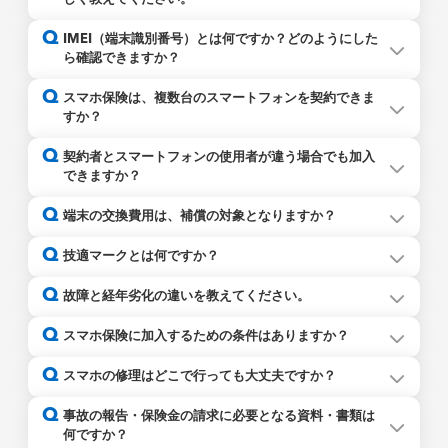
スマホ保険にお申込みいただけるスマホは、Y!mobile、
Q
IMEI（端末識別番号）とは何ですか？どのようにした
UQモバイル、IIJ、mineoなどのMVNOまたはサブブラン
ら確認できますか？
ドの、SIMカードまたはeSIMを利用している端末です。
上記端末の他に楽天モバイル、LINEMO、povoのサービス
Q
スマホ保険は、複数台のスマートフォンを契約できま
を利用している端末もスマホ保険の対象です。 docomo、
すか？
au、softbankを利用している端末は対象外のためお申込み
いただけません。
複数台ご契約いただくことができます。
Q
詳しくは
こちら
契約者とスマートフォンの使用者が違う場合でも加入
ただし、１台のスマートフォンにつき1契約となります。こ
できますか？
のためご契約は複数となりますが、おひとりの契約者に対
し、複数台ご契約いただくことは可能です。
ご加入いただけます。
Q
端末の交換費用は、補償の対象となりますか？
使用者が異なる場合は、加入画面で「補償対象スマホの使
用者と申込者の関係」の入力欄にて、契約者の方とのご関
修理業者が損傷個所を修復するための唯一の手段として補
Q
技適マークとは何ですか？
係（配偶者、子等）をご指定の上、「補償対象スマホの使
償対象スマホと「同機種への端末交換」を提供したことに
用者氏名」の入力欄に、実際のご使用者さまのお名前のご
よりお客さまが費用をご負担された場合にかぎり補償の対
技適マーク
は、電波法で定めている技術基準に適合して
Q
入力をお願いいたします。
故障と経年劣化の違いを教えてください。
象となります。
「別機種への端末交換」が提供された場合やお客さまご自
Q
身のご意思で別のスマホに買い替えた場合は、補償の対象
スマホ保険に加入するための条件はありますか？
外となりますので、ご注意ください。
保険お申込みの時点で以下の条件を満たすスマートフォン
Q
スマホの修理はどこで行っても大丈夫ですか？
技適マーク
は、スマートフォンの製造メーカーや通信事
であればご加入いただけます。
業会社が日本国内で販売している機種には付与されていま
なお、画面割れなど外見上に破損があったり、正常に動作
はい、修理業者の指定はありませんので、どの修理業者で
Q
事故の報告・保険金の請求に必要となる資料・書類は
すが、以下のような場合は、技適マーク
しない端末はご加入いただけません。
がない可能性が
もご利用いただけます。
何ですか？
ありますので、技適マーク
の有無をご確認ください。