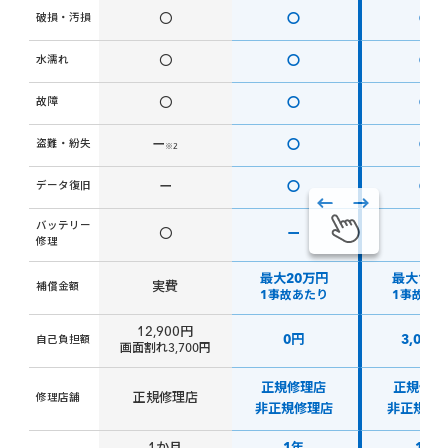
破損・汚損
〇
〇
〇
水濡れ
〇
〇
〇
故障
〇
〇
〇
盗難・紛失
ー
〇
〇
※2
データ復旧
ー
〇
〇
バッテリー
〇
ー
ー
修理
最大20万円
最大10
実費
補償金額
1事故あたり
1事故あ
12,900円
0円
3,000
自己負担額
画面割れ3,700円
正規修理店
正規修理
正規修理店
修理店舗
非正規修理店
非正規修