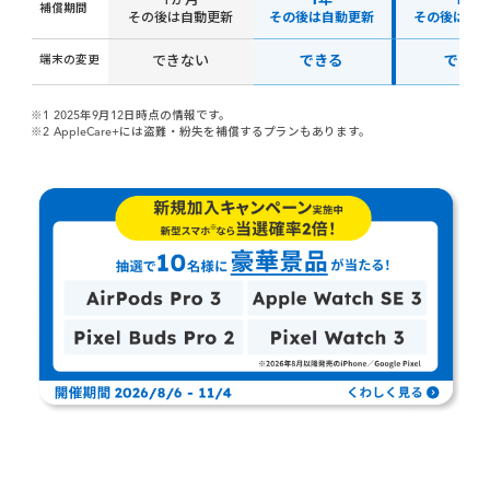
1か月
1年
1年
補償期間
その後は自動更新
その後は自動更新
その後は自
端末の変更
できない
できる
できる
※1
2025年9月12日時点の情報です。
※2
AppleCare+には盗難・紛失を補償するプランもあります。