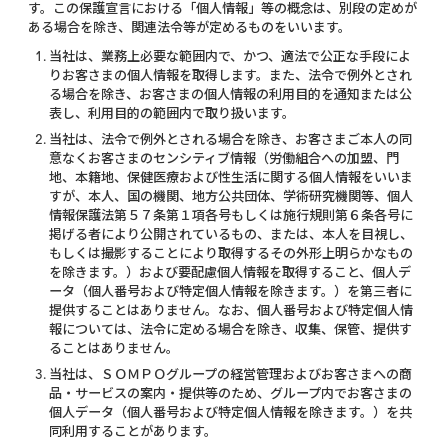
す。この保護宣言における「個人情報」等の概念は、別段の定めが
ある場合を除き、関連法令等が定めるものをいいます。
当社は、業務上必要な範囲内で、かつ、適法で公正な手段によ
りお客さまの個人情報を取得します。また、法令で例外とされ
る場合を除き、お客さまの個人情報の利用目的を通知または公
表し、利用目的の範囲内で取り扱います。
当社は、法令で例外とされる場合を除き、お客さまご本人の同
意なくお客さまのセンシティブ情報（労働組合への加盟、門
地、本籍地、保健医療および性生活に関する個人情報をいいま
すが、本人、国の機関、地方公共団体、学術研究機関等、個人
情報保護法第５７条第１項各号もしくは施行規則第６条各号に
掲げる者により公開されているもの、または、本人を目視し、
もしくは撮影することにより取得するその外形上明らかなもの
を除きます。）および要配慮個人情報を取得すること、個人デ
ータ（個人番号および特定個人情報を除きます。）を第三者に
提供することはありません。なお、個人番号および特定個人情
報については、法令に定める場合を除き、収集、保管、提供す
ることはありません。
当社は、ＳＯＭＰＯグループの経営管理およびお客さまへの商
品・サービスの案内・提供等のため、グループ内でお客さまの
個人データ（個人番号および特定個人情報を除きます。）を共
同利用することがあります。