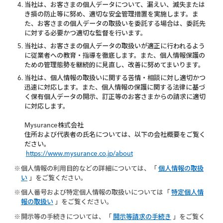
当社は、お客さまの個人データについて、漏えい、滅失または
き損の防止等に努め、適切な安全管理措置を実施します。ま
た、お客さまの個人データの取扱いを委託する場合は、委託先
に対する必要かつ適切な監督を行います。
当社は、お客さまの個人データの取扱いが適正に行われるよう
に従業者への教育・指導を徹底します。また、個人情報保護の
ための管理態勢を継続的に見直し、改善に努めてまいります。
当社は、個人情報の取扱いに関する苦情・相談に対し適切かつ
迅速に対応します。また、個人情報の保護に関する法律に基づ
く保有個人データの開示、訂正等のお客さまからの請求に適切
に対応します。
Mysurance株式会社
住所および代表者の氏名については、以下の会社概要をご覧く
ださい。
https://www.mysurance.co.jp/about
※
個人情報の利用目的などの詳細については、「
個人情報の取扱
い
」をご覧ください。
※
個人番号および特定個人情報の取扱いについては「
特定個人情
報の取扱い
」をご覧ください。
※
開示等の手続きについては、「
開示等請求の手続き
」をご覧く