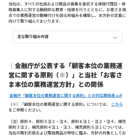
これまで以上にわかりやすい顧客体験の実現を目指し、
は、カスタマーサポート、事故受付、資料審査の三つの
当社は、すべての社員および商品の募集を委託する保険代理店・保
成を目的とする「日本国際保険学校（ISJ）」に、2023
お客さまから多く寄せられるお問い合わせ内容とその回
AIエージェントを相互に連携し、対話形式でのヒアリン
険募集人に対する継続的な教育・指導を行うとともに、お客さま視
年度、2024年度に続き、講師として登壇いたしました。
答をまとめた「よくあるご質問」サイト（FAQ）をリニ
グ、入力内容の自動チェック、必要書類の不備検知など
点での業務運営の動機付けを図る枠組みを構築し、本方針の定着に
各国の保険事業関係者に対し、日本の少額短期保険の歴
ューアルしました。
を通じ、お客さまがより簡便かつスムーズに手続きを完
向けて取り組んでまいります。
史や直近のトレンド、当社の少額短期保険商品のコンセ
「よくあるご質問」サイト（FAQ）へアクセスしやすい
了できるようサポートします。
プトなどを共有し、活発な意見交換を行っています。
ようにボタンやリンクを各所に追加するとともに、より
当社は、本実証実験を通じて有効性を検証し、2026年度
今後も日本国際保険学校（ISJ）への協力の一環として、
自然な言葉で検索できるようになった結果、お客さまが
中の実運用化を目指すとともに、デジタル技術を積極的
主な取り組み内容
当社がこれまで得た知見の共有などを行い、東アジア地
知りたい情報にスムーズにたどり着くことが可能になり
に活用することで、お客さまに寄り添った質の高いサー
域の損害保険市場の発展に貢献してまいります。
MISSION
VISION
VALUE
ました。
ビスを提供し、これまでにない簡便かつスムーズな手続
今後もお客さまのお困りごとを迅速に解決できるよう、
きを実現してまいります。
MISSION
VISION
VALUE
ニュースリリース⇒
LINK
コンテンツの充実と改善、わかりやすさの向上に努めて
まいります。
｜
金融庁が公表する「顧客本位の業務運
ニュースリリース⇒
LINK
営に関する原則（※）」と当社「お客さ
お知らせ⇒
LINK
利用者の障害などの有無や年齢などに関わらずあらゆる
ま本位の業務運営方針」との関係
人がさまざまな状況でウェブサイトを利用するようにな
った現在、ウェブアクセシビリティを確保することは非
金融庁「顧客本位の業務運営に関する原則」との対応関係表.pdf
常に重要な課題となっています。また、2024年4月に障
害者差別解消法の改正法が施行され、今まで民間事業者
当社は、さまざまな場面でお客さまからいただいたご意
（※）「顧客本位の業務運営に関する原則」については、
こちら
では努力義務であった「合理的配慮の提供」が義務化さ
見を参考に、お客さまにお手続きいただく画面の改修を
をご参照ください。
れました。
行っております。
当社の商品は、Web完結型であるため誰にでも使いやす
火災保険においては、保険金請求のご連絡をいただく時
（注）
原則４、原則５注２・注４、原則６注１・注２・注４、補充
いウェブサイトの実現をめざし、より多くのお客さまが
点で、従来よりも詳しく必要情報をご入力いただけるよ
原則３注２、補充原則４注１・注３、補充原則５注１については、
容易かつ快適にサイトを利用いただけるようにウェブア
うに改善しました。その結果、受付後におけるお客さま
当社の取引形態および取扱商品の特性に鑑み、方針の対象としてお