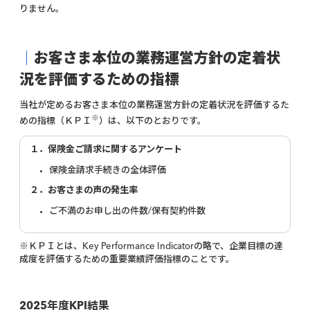
クセシビリティサービスを導入しました。
障害者差別解
と担当者のやり取りの回数が減少し、お客さまにご対応
りません。
これにより、お客さまごとに使いやすいサイズへのカー
いただくお手間やお時間を減らすことで、スムーズな保
ソルの変更や、視認性が高い画面コントラスト、文字へ
険金請求体験を実現しました。
の切り替えなどが可能となりました。
また、メールアドレス変更時において、確認コードを
｜
お客さま本位の業務運営方針の定着状
SMSでも受け取れるようにし、旧メールアドレスが使え
ない場合でも、お客さまご自身で変更手続きが可能にな
況を評価するための指標
りました。
当社は、お客さまに当社が目指すべき品質の商品やサー
今後も、お客さまにとってわかりやすく利便性の高い顧
当社が定めるお客さま本位の業務運営方針の定着状況を評価するた
ビスを提供するために、お客さまの声を真摯に受け止
客体験の提供を目指し、手続き画面について継続的な見
※
めの指標（ＫＰＩ
）は、以下のとおりです。
め、その声を経営に活かすことにより、お客さまに対し
直しや改善に取り組んでまいります。
て誠実かつ公正に対応してまいりますが、これらの実現
１．保険金ご請求に関するアンケート
のためには、当社で働く社員や関わるスタッフが心身と
もに健康で、安心して働くことのできる環境を整えるこ
保険金請求手続きの全体評価
とが極めて重要になると考えております。
そのため、社会通念上の妥当性を欠く行為や要求に該当
２．お客さまの声の発生率
する行為に対しては、毅然とした対応を行い、社員や当
ご不満のお申し出の件数/保有契約件数
社に関わるスタッフを守ることが、継続的に質の高いサ
ービスを提供していくためには必要不可欠と考え、カス
タマーハラスメントに対する方針を策定しました。
※ＫＰＩとは、Key Performance Indicatorの略で、企業目標の達
成度を評価するための重要業績評価指標のことです。
2025年度KPI結果