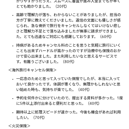
かりやすかったうえ、スムーズに審査が進み入金までもが早く
とても助かりました。（20代）
高齢で理解力が落ち、わからないことがありましたが、担当の
方が丁寧に教えてくださいました。返信の文面にも優しさが感
じられ、急な骨折で旅行をキャンセルしなくてはいけない悲し
さと理解力不足とで落ち込みましたが無事に請求ができまし
た。とても迅速なご対応にも感謝しております。（60代）
持病があるためキャンセル料のことを思うと気軽に旅行にいく
ことも出来ずハードルが高かったのですが治療中も保険のおか
けで安心出来ました。また利用したいなと思えるサービスで
す。有難うございました。（80代）
＜海外旅行キャンセル保険＞
一応念のためと思って入っていた保険でしたが、本当に入って
おいて良かったです。体調が悪くなり、無理かもしれないと思
い始めた時も、気持ちが楽でした。（40代）
予約を何件かに分けていたので、提出する資料が多かった。1度
に5件以上添付出来ると便利だと思った。（40代）
期待以上に処理スピードが速かった。今後も機会があれば利用
したい。（70代）
＜火災保険＞