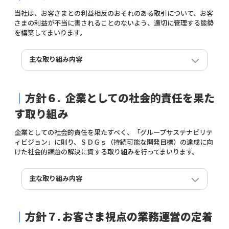
会社、航空会社など、旅行に関わるあらゆる接点におい
ーム「マイシュ」、およびコーポレートキャラクターを
ともに、取扱い可能なトヨタ販売店を引き続き拡大し、
てキャンセル保険の提供が可能となります。
当社は、お客さまとの利益相反のおそれのある取引について、お客
導入しました。これは、「保険をもっと身近でわかりや
より多くのお客さまに本保険をお届けできるよう取り組
今後はこの「Tag-in」の技術を、スマホ保険や賃貸物件
さまの利益が不当に害されることのないよう、適切に管理する態勢
すいものにしたい」という創業以来の揺るがぬ意志と覚
んでまいります。
入居者向けの火災保険などの商品にも展開し、新しい顧
を構築してまいります。
悟を、お客さまにより明確にお伝えするための取り組み
客体験を創造してまいります。
スマホ保険の加入時に必要な端末写真のアップロードに
です。
【主催者コメント （サービスイノベーションの観点か
おいて、「撮影の仕方が分からない」「正しい写真がア
今回の刷新により、可読性の高いコーポレートロゴ、親
ら）】
主な取り組み内容
ップロードできているか確認してほしい」といった声を
保険商品のプロダクトガバナンスの構築
しみやすいブランドネーム、コーポレートキャラクター
保険金を受け取っても自動車保険の等級に影響しない商
多くいただいておりました。また、保険金の支払い審査
を通じて、直感的で理解しやすく、必要なときに思い出
利益相反の適切な管理態勢の構築
品で、かつ変動型保険料や販売店による一部負担を可能
保険商品開発において、開発する商品・サービスがお客
においても、提出された写真の再確認が必要になること
していただけるブランドを目指します。あわせて、コー
にするという斬新な価値提案を実現し、安全運転意識の
さまのニーズを満たすかどうか、お客さまにとって「わ
利益相反管理部門を定め、一元的に利益相反管理を行っ
があり、結果として保険金のお支払いまでにお時間を要
ポレートサイト等もリニューアルし、すべての接点にお
醸成にも貢献している。
｜
方針６.
企業としての社会的責任を果た
かりやすい」ものであるかを十分に事前検証するととも
ています。また、利益相反に関する研修を行うなど役職
してしまうケースがありました。
いて一貫した「Mysuranceらしさ」をお届けしてまいり
に、「販売」「適切な保険金のお支払い」等の一連の業
員の意識向上に継続的に努めています。
この課題を解決するため、加入手続き画面において「OK
ます。今後も、デジタルとデザインの力で保険の常識を
す取り組み
ニュースリリース⇒
LINK
務が正確かつ効率的に実行されるよう事前検証を行いま
／NG写真」の具体例をビジュアルで表示する説明を追加
変え続け、お客さまにより親しみやすく、かつてない新
す。
しました。これにより、お客さまが迷わず適切な写真を
しい体験をご提供できるよう取り組んでまいります。
企業としての社会的責任を果たすべく、「グループサステナビリテ
保険商品販売後、お客さまの声や社員・代理店の声、そ
アップロードできるようになり、迅速な保険金支払いを
生成AIによる 「保険金請求AIアシスタント」の実運用
ィビジョン」に則り、ＳＤＧｓ（持続可能な開発目標）の達成に向
の他の要素から多面的に商品の適切性を検証し、改善課
実現しています。
化を見据えた実証実験を開始
ニュースリリース⇒
LINK
けた社会的課題の解決に資する取り組みを行ってまいります。
題を適切に把握し、商品の品質の確保・向上を図りま
当社とリードインクス株式会社は、共同で生成AIを活用
す。
した「保険金請求AIアシスタント」の実証実験を開始し
主な取り組み内容
ました。 本取り組みは、保険金請求時における「入力項
当社は、保険加入や保険金請求など、お客さまとの接点
目の多さ」「不慣れなスマートフォンの操作」「必要書
がいずれもウェブであるという特長や、掲げるミッショ
類の不備による再提出」といったお客さまの負担や不便
ンなどを踏まえ、目指すべき品質を「わかりやすい」と
さを解消し、「わかりやすい」保険金請求サービスを提
｜
方針７.
お客さま視点の業務運営の定着
当社は、企業としての社会的責任を果たす取り組みの一
定めています。
供することを主な目的としています。今回の実証実験で
環として、東アジア地域の損害保険市場の発展と人材育