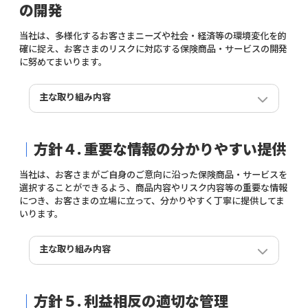
を創出した点が秀逸である。専門用語をオタク用語に変
ら、体調を崩して病院に連れていくためにキャンセルし
の開発
換し、四コマ漫画や実体験談を用いた専用サイトは、こ
たときも補償してほしい」というご要望も多く寄せられ
れまで保険に関心を持ちにくかった若い世代にも共感と
ました。 近年では、ペットを大切な家族として、共に過
当社は、多様化するお客さまニーズや社会・経済等の環境変化を的
自分事化を促す。単なるUI/UX改善にとどまらず、「保険
ごす時間や旅行を楽しまれる方が増えています。そうし
確に捉え、お客さまのリスクに対応する保険商品・サービスの開発
金＝損失補填」を「推しに再会するための軍資金」と再
たペットオーナーのみなさまの声を受け、この度ペット
に努めてまいります。
定義した発想は、金融をポジティブな体験価値に転換し
に関する補償を拡大しました。
たサービスデザインといえる。また、推し色に応じたUI
ペットと楽しむ旅行のスタイルは、今後ますます多様化
カスタマイズなど遊び心ある実装を通じ、企業の本気度
主な取り組み内容
していくことが見込まれます。当社は「Travelキャンセル
と文化への理解が伝わり、利用者からも支持を得てい
保険」の提供を通じ、こうした新しい旅のスタイルにも
パートナー企業との提携およびEmbedded導入スキ
る。経済的損失を補償するだけでなく、「好き」を安心
柔軟に対応し、ペットとの旅行も、いつもの旅行も、す
ーム「Tag-in」の展開
して楽しめる社会基盤を築こうとする姿勢は、制度と文
べての方が心から安心して旅行の計画を立てられる環境
｜
方針４.
重要な情報の分かりやすい提供
化をつなぐデザインの新たな可能性を示している。」
2025
年度は、ANAX（海外旅行キャンセル保険）および
づくりを目指してまいります。
HIS（Travelキャンセル保険）をはじめとするパートナー
当社は、お客さまがご自身のご意向に沿った保険商品・サービスを
ニュースリリース⇒
LINK
企業との提携を着実に推進しました。推進の中核となっ
ニュースリリース⇒
LINK
選択することができるよう、商品内容やリスク内容等の重要な情報
たのが、当社独自のEmbedded導入スキーム「Tag-in」
につき、お客さまの立場に立って、分かりやすく丁寧に提供してま
です。
愛車PROTECT トヨタのミニ車両保険 「日本のサー
いります。
Tag-in
は、HTMLタグを埋め込むだけで保険案内を予約導
ビスイノベーション2025」に選定
線上に組み込むことができる開発レスの仕組みであり、
「海外旅行キャンセル保険」において、「保険金額の設
当社とトヨタファイナンス株式会社が提供する「愛車
パートナー企業の開発リソース・コスト負担を極小化
定単位を細分化してほしい」というお客さまの声を受
主な取り組み内容
PROTECT トヨタのミニ車両保険」が、公益財団法人日本
し、短期間導入を実現します。
け、ご加入時の画面における保険金額の選択肢を５万円
生産性本部のサービス産業生産性協議会（SPRING）が実
Tag-in
の強みは、開発レスという導入障壁の低さから、
単位とする改善を実施しました。
施する「日本のサービスイノベーション2025」に、全91
旅行関連のECサイトや予約プラットフォームへ柔軟に展
これにより、従来よりもお客さまの旅行代金に近い保険
当社は、2025年10月にビジュアルアイデンティティ
件中、保険業界で唯一選定されました。
開できる点にあります。これにより、ホテル、地場旅行
金額の設定が可能になりました。
｜
方針５.
利益相反の適切な管理
（VI）を刷新し、新たなコーポレートロゴ、ブランドネ
今回の選定を契機に、一層の顧客体験の向上に努めると