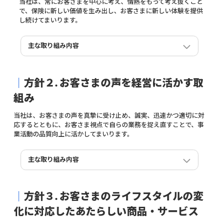
当社は、常にお客さまを中心に考え、情熱をもって考え抜くこと
で、保険に新しい価値を生み出し、お客さまに新しい体験を提供
し続けてまいります。
主な取り組み内容
推し活キャンセル保険 「グッドデザイン賞」などの
各種アワード受賞
｜
方針２.
お客さまの声を経営に活かす取
当社は、2025年3月に提供を開始した「推し活キャンセ
ル保険」を通じて、推しを愛するすべての方々が、安心
組み
して推し活を楽しめるよう、新たな価値創造に取り組ん
でまいりました。こうした独自の取り組みが多方面から
当社は、お客さまの声を真摯に受け止め、誠実、迅速かつ適切に対
評価され、「2025年度グッドデザイン賞」をはじめ、
応するとともに、お客さま視点で自らの業務を捉え直すことで、事
「プレスリリースアワード2025 イノベーティブ賞」、
業活動の品質向上に活かしてまいります。
「2025 第38回小学館DIMEトレンド大賞 ライフデザイ
ン部門」、「第12回 少額短期保険大賞」の４つの栄えあ
る賞をいただきました。
主な取り組み内容
今後も、より多くの推し活層の皆さまに本保険をお届け
できるよう取組んでまいります。
【グッドデザイン賞 審査員コメント】
｜
方針３.
お客さまのライフスタイルの変
「Travelキャンセル保険」は、発売以来累計100万件を突
「本取組は、保険という堅い金融商品を「推し活」とい
破し、「旅行前も安心して過ごせた」というお声を多く
化に対応したあたらしい商品・サービス
う文化的文脈に翻訳し直すことで、新しいユーザー接点
いただいております。一方、「ペットも家族の一員だか