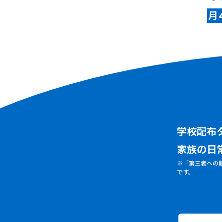
月
学校配布
家族の日
※「第三者への
です。