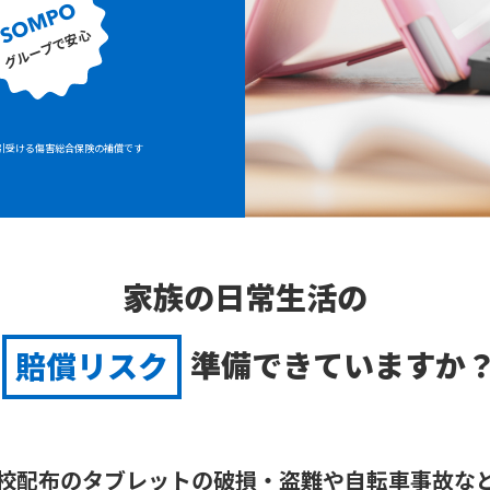
SOMPO
グループで安心
引受ける傷害総合保険の補償です
家族の日常生活の
賠償リスク
準備できていますか
校配布のタブレットの破損・盗難や
自転車事故な