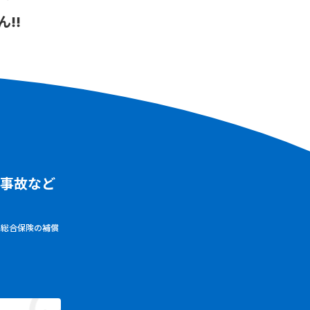
!!
車事故など
害総合保険の補償