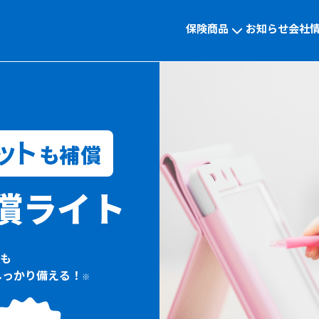
保険商品
お知らせ
会社
ット
も補償
償ライト
も
しっかり備える！
※