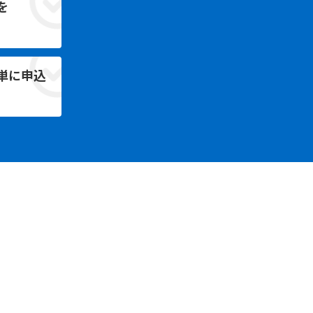
を
単に申込