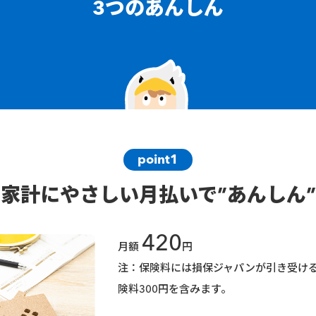
3つのあんしん
point1
家計にやさしい月払いで”あんしん”
420
月額
円
注：保険料には損保ジャパンが引き受け
険料300円を含みます。