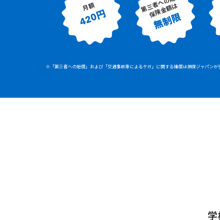
第三者への賠償
月額
保険金額は
420円
無制限
※「第三者への賠償」および「交通事故等によるケガ」に関する補償は損保ジャパンが
学