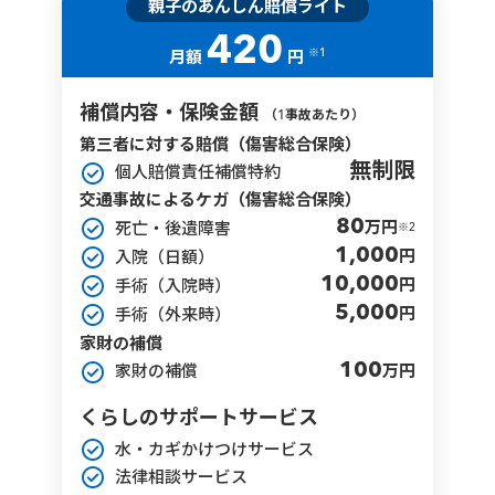
親子のあんしん賠償ライト
420
※1
月額
円
補償内容・保険金額
（1事故あたり）
第三者に対する賠償（傷害総合保険）
無制限
個人賠償責任補償特約
交通事故によるケガ（傷害総合保険）
80
万円
死亡・後遺障害
※2
1,000
円
入院（日額）
10,000
円
手術（入院時）
5,000
円
手術（外来時）
家財の補償
100
万円
家財の補償
くらしのサポートサービス
水・カギかけつけサービス
法律相談サービス