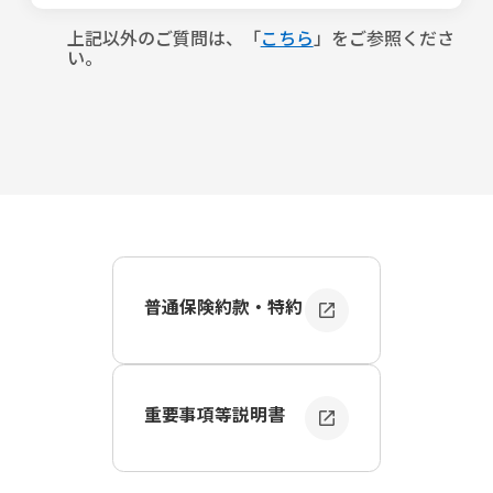
＜条件＞
・ＥＣサイト等で海外の業者から購入したスマートフォン
事故の内容によって以下のとおりです。資料・書類がお手
・当社が指定する機種であること（当社が指定する機種
・海外渡航時に渡航先で購入したスマートフォン など
元にない場合には、ご報告後に担当者とご相談ください。
上記以外のご質問は、「
こちら
」をご参照くださ
は、スマホ保険の申込画面にてご確認いただけます。）
い。
＜技適マーク
の確認方法＞
＜スマホの破損・故障＞
・Y!mobile、UQモバイル、IIJ、mineoなどのMVNOまた
・iPhoneの場合
・修理見積書 ※１
はサブブランドの、SIMカードまたはeSIMを利用している
設定＞一般＞法令に基づく情報および認証＞法規証明書
・修理代領収証
端末であること（楽天モバイル、LINEMO、povoを含みま
・Androidスマホの場合
・壊れたスマホの写真
す）
設定＞端末情報＞認証情報
は、電波法で定めている技術基
・保険ご加入時のスマホの写真 ※２
参考：
スマホ保険に申込みできる格安SIMの端末について
準に適合している無線機であることを証明するマークで
詳しく教えてください。
す。 なお、技適マーク
がないスマートフォンはスマホ保険
＜スマホの盗難・紛失＞
のお引受けができません。
・警察への盗難届、遺失物届の内容
・購入後1年以内の端末であること
・保険ご加入時のスマホの写真 ※２
参考：
スマホを購入した後、保険に加入できる期間につい
技適マーク
は、スマートフォンの製造メーカーや通信事
て詳しく知りたい
業会社が日本国内で販売している機種には付与されていま
＜データの消失＞
すが、以下のような場合は、技適マーク
・修理見積書 ※１
がない可能性が
普通保険約款・特約
・技適マーク※があること
・修理代領収証
ありますので、技適マーク
の有無をご確認ください。
※技適マークは、スマートフォンのメーカーや通信会社が
・保険ご加入時のスマホの写真 ※２
・ＥＣサイト等で海外の業者から購入したスマートフォン
日本国内で販売している端末には付与されていますが、Ｅ
・海外渡航時に渡航先で購入したスマートフォン など
Ｃサイト等で海外の業者から直接購入した端末などには付
※ １ 修理見積書には、修理するスマホの電話番号、 IMEI
与されていない場合がありますので申込前にご確認くださ
番号を記載するようお客さまから修理業者へご依頼をお願
＜技適マーク
の確認方法＞
重要事項等説明書
い。
いします。
・iPhoneの場合
技適マークの詳細や確認方法については「
技適マークとは
※ ２ ご加入時または機種変更時にマイページにアップロー
設定＞一般＞法令に基づく情報および認証＞法規証明書
何ですか？
」をご参照ください。
ド済みの場合、原則として保険金ご請求時のアップロード
・Androidスマホの場合