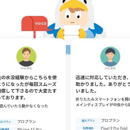
30代 男性
50代 男性
験からこちらを使
迅速に対応していただき、大変
たが毎回スムーズ
助かりました。ありがとうござ
さるので大変たす
いました。
す。
折りたたみスマートフォンを開いた際、
メインディスプレイが中央から破損
ら動かなくなった
プロプラン
加入プラン
ロプラン
Pixel 9 Pro Fold
利用端末
hone 15 Pro