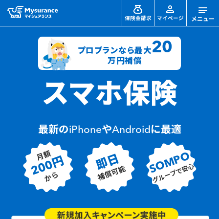
保険金請求
マイページ
20
プロプランなら最大
万円補償
スマホ保険
最新のiPhoneやAndroidに最適
月額
SOMPO
即日
200円
グループで安心
補償可能
から