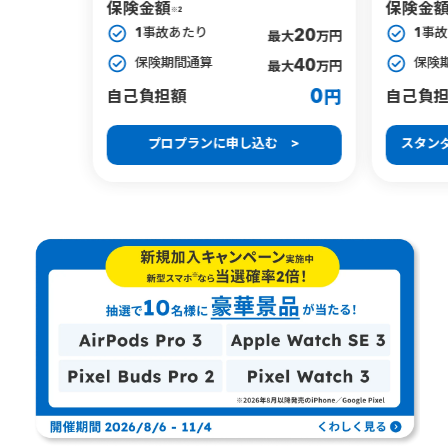
保険金額
保険金
※2
1事故あたり
1事
20
最大
万円
保険期間通算
保険
40
最大
万円
0
自己負担額
自己負
円
プロプランに申し込む >
スタン