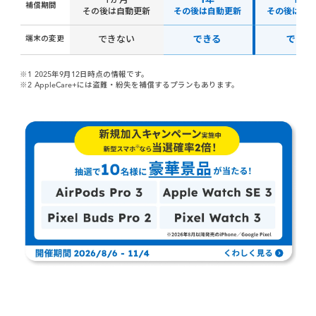
1か月
1年
1年
補償期間
その後は自動更新
その後は自動更新
その後は自
端末の変更
できない
できる
できる
※1
2025年9月12日時点の情報です。
※2
AppleCare+には盗難・紛失を補償するプランもあります。