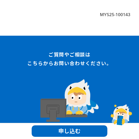
は不要です。
設定＞端末情報＞認証情報
MYS25-100143
ご質問やご相談は
こちらからお問い合わせください。
申し込む