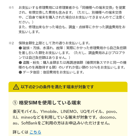
※1
お支払いする修理費用には修理業者から「同機種への端末交換」を提案
され、有償交換した費用も含みます。（ただし、別機種への端末交換
や、ご自身で端末を購入された場合はお支払いできませんのでご注意く
ださい。）
また、修理出来なかった場合も、調査・点検等にかかった調査費用をお
支払いします。
※2
保険金額を上限として次の通りお支払いします。
● 破損・汚損、水濡れ、故障：実際にかかった修理費用から自己負担額
を差し引いた額をお支払いします。（ただし、調査費用およびプロプラ
ンでは自己負担額はありません。）
● 盗難・紛失：購入金額または再調達価額（補償対象スマホと同一の機
種のものを再取得する額）のいずれか低い額の 50％をお支払いします。
● データ復旧：復旧費用をお支払いします。
以下の2つの条件を満たす端末が対象です
① 格安SIMを使用している端末
楽天モバイル、Y!mobile、LINEMO、UQモバイル、povo、
IIJ、mineoなどを利用している端末が対象です。docomo、
au、SoftBankをご利用の方はお申込みいただけません。
詳しくは
こちら