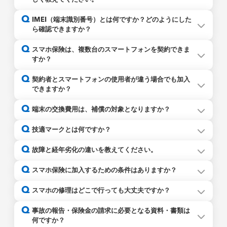
スマホ保険にお申込みいただけるスマホは、Y!mobile、
Q
IMEI（端末識別番号）とは何ですか？どのようにした
UQモバイル、IIJ、mineoなどのMVNOまたはサブブラン
ら確認できますか？
ドの、SIMカードまたはeSIMを利用している端末です。
上記端末の他に楽天モバイル、LINEMO、povoのサービス
Q
スマホ保険は、複数台のスマートフォンを契約できま
を利用している端末もスマホ保険の対象です。 docomo、
すか？
au、softbankを利用している端末は対象外のためお申込み
いただけません。
複数台ご契約いただくことができます。
Q
詳しくは
こちら
契約者とスマートフォンの使用者が違う場合でも加入
ただし、１台のスマートフォンにつき1契約となります。こ
できますか？
のためご契約は複数となりますが、おひとりの契約者に対
し、複数台ご契約いただくことは可能です。
ご加入いただけます。
Q
端末の交換費用は、補償の対象となりますか？
使用者が異なる場合は、加入画面で「補償対象スマホの使
用者と申込者の関係」の入力欄にて、契約者の方とのご関
修理業者が損傷個所を修復するための唯一の手段として補
Q
技適マークとは何ですか？
係（配偶者、子等）をご指定の上、「補償対象スマホの使
償対象スマホと「同機種への端末交換」を提供したことに
用者氏名」の入力欄に、実際のご使用者さまのお名前のご
よりお客さまが費用をご負担された場合にかぎり補償の対
技適マーク
は、電波法で定めている技術基準に適合して
Q
入力をお願いいたします。
故障と経年劣化の違いを教えてください。
象となります。
「別機種への端末交換」が提供された場合やお客さまご自
Q
身のご意思で別のスマホに買い替えた場合は、補償の対象
スマホ保険に加入するための条件はありますか？
外となりますので、ご注意ください。
保険お申込みの時点で以下の条件を満たすスマートフォン
Q
スマホの修理はどこで行っても大丈夫ですか？
技適マーク
は、スマートフォンの製造メーカーや通信事
であればご加入いただけます。
業会社が日本国内で販売している機種には付与されていま
なお、画面割れなど外見上に破損があったり、正常に動作
はい、修理業者の指定はありませんので、どの修理業者で
Q
事故の報告・保険金の請求に必要となる資料・書類は
すが、以下のような場合は、技適マーク
しない端末はご加入いただけません。
がない可能性が
もご利用いただけます。
何ですか？
ありますので、技適マーク
の有無をご確認ください。