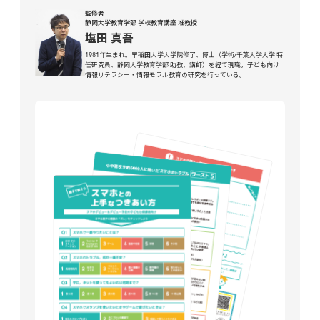
監修者
静岡大学教育学部 学校教育講座 准教授
塩田 真吾
1981年生まれ。早稲田大学大学院修了、博士（学術/千葉大学大学 特
任研究員、静岡大学教育学部 助教、講師）を経て現職。子ども向け
情報リテラシー・情報モラル教育の研究を行っている。