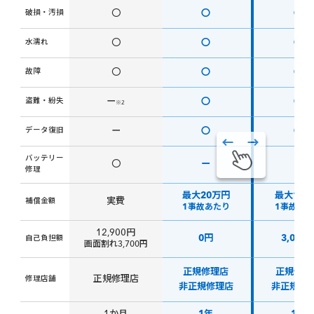
破損・汚損
〇
〇
〇
水濡れ
〇
〇
〇
故障
〇
〇
〇
盗難・紛失
ー
〇
〇
※2
データ復旧
ー
〇
〇
バッテリー
〇
ー
ー
修理
最大20万円
最大10
実費
補償金額
1事故あたり
1事故あ
12,900円
0円
3,000
自己負担額
画面割れ3,700円
正規修理店
正規修理
正規修理店
修理店舗
非正規修理店
非正規修