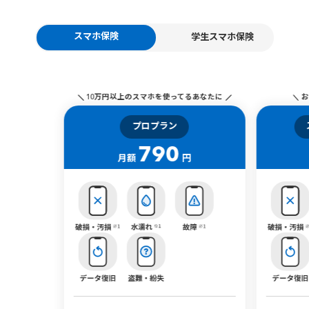
スマホ保険
学生スマホ保険
10万円以上のスマホを使ってるあなたに
お
プロプラン
790
月額
円