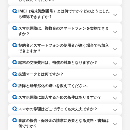
スマホ保険にお申込みいただけるスマホは、Y!mobile、
Q
IMEI（端末識別番号）とは何ですか？どのようにした
UQモバイル、IIJ、mineoなどのMVNOまたはサブブラン
ら確認できますか？
ドの、SIMカードまたはeSIMを利用している端末です。
上記端末の他に楽天モバイル、LINEMO、povoのサービス
Q
スマホ保険は、複数台のスマートフォンを契約できま
を利用している端末もスマホ保険の対象です。 docomo、
すか？
au、softbankを利用している端末は対象外のためお申込み
いただけません。
複数台ご契約いただくことができます。
Q
詳しくは
こちら
契約者とスマートフォンの使用者が違う場合でも加入
ただし、１台のスマートフォンにつき1契約となります。こ
できますか？
のためご契約は複数となりますが、おひとりの契約者に対
し、複数台ご契約いただくことは可能です。
ご加入いただけます。
Q
端末の交換費用は、補償の対象となりますか？
使用者が異なる場合は、加入画面で「補償対象スマホの使
用者と申込者の関係」の入力欄にて、契約者の方とのご関
修理業者が損傷個所を修復するための唯一の手段として補
Q
技適マークとは何ですか？
係（配偶者、子等）をご指定の上、「補償対象スマホの使
償対象スマホと「同機種への端末交換」を提供したことに
用者氏名」の入力欄に、実際のご使用者さまのお名前のご
よりお客さまが費用をご負担された場合にかぎり補償の対
技適マーク
は、電波法で定めている技術基準に適合して
Q
入力をお願いいたします。
故障と経年劣化の違いを教えてください。
象となります。
「別機種への端末交換」が提供された場合やお客さまご自
Q
身のご意思で別のスマホに買い替えた場合は、補償の対象
スマホ保険に加入するための条件はありますか？
外となりますので、ご注意ください。
保険お申込みの時点で以下の条件を満たすスマートフォン
Q
スマホの修理はどこで行っても大丈夫ですか？
技適マーク
は、スマートフォンの製造メーカーや通信事
であればご加入いただけます。
業会社が日本国内で販売している機種には付与されていま
なお、画面割れなど外見上に破損があったり、正常に動作
はい、修理業者の指定はありませんので、どの修理業者で
Q
事故の報告・保険金の請求に必要となる資料・書類は
すが、以下のような場合は、技適マーク
しない端末はご加入いただけません。
がない可能性が
もご利用いただけます。
何ですか？
ありますので、技適マーク
の有無をご確認ください。