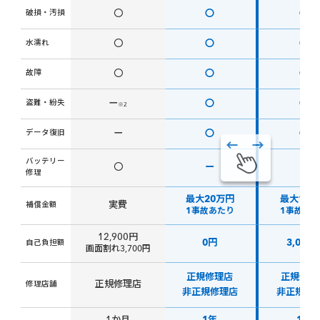
破損・汚損
〇
〇
〇
水濡れ
〇
〇
〇
故障
〇
〇
〇
盗難・紛失
ー
〇
〇
※2
データ復旧
ー
〇
〇
バッテリー
〇
ー
ー
修理
最大20万円
最大10
実費
補償金額
1事故あたり
1事故あ
12,900円
0円
3,000
自己負担額
画面割れ3,700円
正規修理店
正規修理
正規修理店
修理店舗
非正規修理店
非正規修