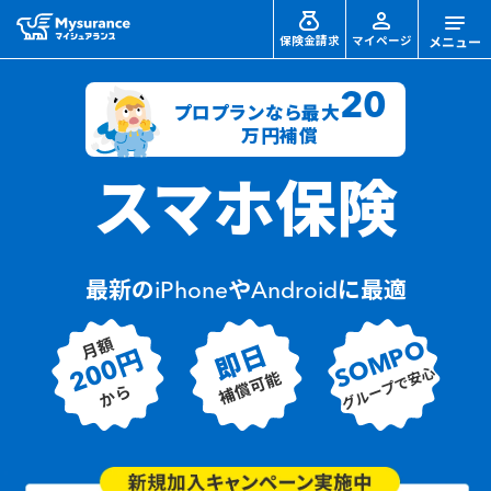
保険金請求
マイページ
20
プロプランなら最大
万円補償
スマホ保険
最新のiPhoneやAndroidに最適
月額
SOMPO
即日
200円
グループで安心
補償可能
から