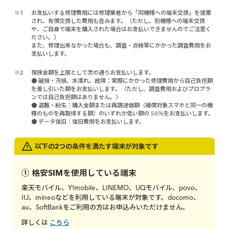
※1
お支払いする修理費用には修理業者から「同機種への端末交換」を提案
され、有償交換した費用も含みます。（ただし、別機種への端末交換
や、ご自身で端末を購入された場合はお支払いできませんのでご注意く
ださい。）
また、修理出来なかった場合も、調査・点検等にかかった調査費用をお
支払いします。
※2
保険金額を上限として次の通りお支払いします。
● 破損・汚損、水濡れ、故障：実際にかかった修理費用から自己負担額
を差し引いた額をお支払いします。（ただし、調査費用およびプロプラ
ンでは自己負担額はありません。）
● 盗難・紛失：購入金額または再調達価額（補償対象スマホと同一の機
種のものを再取得する額）のいずれか低い額の 50％をお支払いします。
● データ復旧：復旧費用をお支払いします。
以下の2つの条件を満たす端末が対象です
① 格安SIMを使用している端末
楽天モバイル、Y!mobile、LINEMO、UQモバイル、povo、
IIJ、mineoなどを利用している端末が対象です。docomo、
au、SoftBankをご利用の方はお申込みいただけません。
詳しくは
こちら