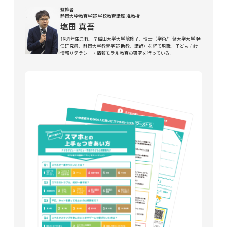
監修者
静岡大学教育学部 学校教育講座 准教授
塩田 真吾
1981年生まれ。早稲田大学大学院修了、博士（学術/千葉大学大学 特
任研究員、静岡大学教育学部 助教、講師）を経て現職。子ども向け
情報リテラシー・情報モラル教育の研究を行っている。