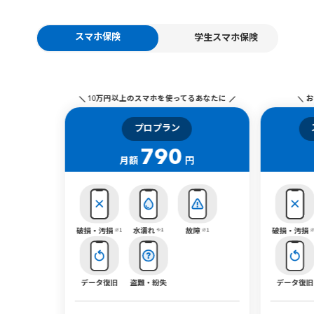
スマホ保険
学生スマホ保険
10万円以上のスマホを使ってるあなたに
お
プロプラン
790
月額
円