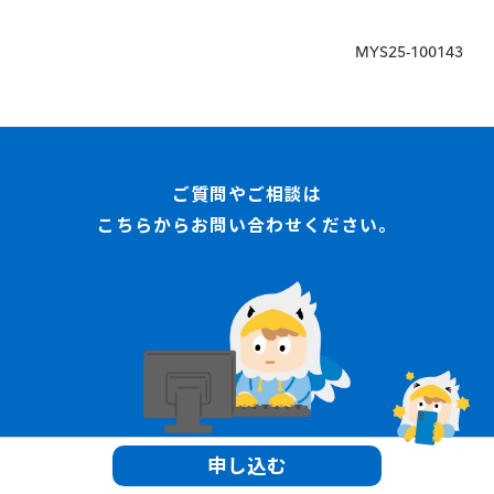
は不要です。
設定＞端末情報＞認証情報
MYS25-100143
ご質問やご相談は
こちらからお問い合わせください。
申し込む