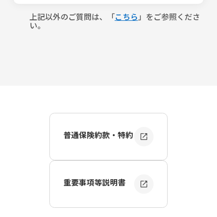
＜条件＞
・ＥＣサイト等で海外の業者から購入したスマートフォン
事故の内容によって以下のとおりです。資料・書類がお手
・当社が指定する機種であること（当社が指定する機種
・海外渡航時に渡航先で購入したスマートフォン など
元にない場合には、ご報告後に担当者とご相談ください。
上記以外のご質問は、「
こちら
」をご参照くださ
は、スマホ保険の申込画面にてご確認いただけます。）
い。
＜技適マーク
の確認方法＞
＜スマホの破損・故障＞
・Y!mobile、UQモバイル、IIJ、mineoなどのMVNOまた
・iPhoneの場合
・修理見積書 ※１
はサブブランドの、SIMカードまたはeSIMを利用している
設定＞一般＞法令に基づく情報および認証＞法規証明書
・修理代領収証
端末であること（楽天モバイル、LINEMO、povoを含みま
・Androidスマホの場合
・壊れたスマホの写真
す）
設定＞端末情報＞認証情報
は、電波法で定めている技術基
・保険ご加入時のスマホの写真 ※２
参考：
スマホ保険に申込みできる格安SIMの端末について
準に適合している無線機であることを証明するマークで
詳しく教えてください。
す。 なお、技適マーク
がないスマートフォンはスマホ保険
＜スマホの盗難・紛失＞
のお引受けができません。
・警察への盗難届、遺失物届の内容
・購入後1年以内の端末であること
・保険ご加入時のスマホの写真 ※２
参考：
スマホを購入した後、保険に加入できる期間につい
技適マーク
は、スマートフォンの製造メーカーや通信事
て詳しく知りたい
業会社が日本国内で販売している機種には付与されていま
＜データの消失＞
すが、以下のような場合は、技適マーク
・修理見積書 ※１
がない可能性が
普通保険約款・特約
・技適マーク※があること
・修理代領収証
ありますので、技適マーク
の有無をご確認ください。
※技適マークは、スマートフォンのメーカーや通信会社が
・保険ご加入時のスマホの写真 ※２
・ＥＣサイト等で海外の業者から購入したスマートフォン
日本国内で販売している端末には付与されていますが、Ｅ
・海外渡航時に渡航先で購入したスマートフォン など
Ｃサイト等で海外の業者から直接購入した端末などには付
※ １ 修理見積書には、修理するスマホの電話番号、 IMEI
与されていない場合がありますので申込前にご確認くださ
番号を記載するようお客さまから修理業者へご依頼をお願
＜技適マーク
の確認方法＞
重要事項等説明書
い。
いします。
・iPhoneの場合
技適マークの詳細や確認方法については「
技適マークとは
※ ２ ご加入時または機種変更時にマイページにアップロー
設定＞一般＞法令に基づく情報および認証＞法規証明書
何ですか？
」をご参照ください。
ド済みの場合、原則として保険金ご請求時のアップロード
・Androidスマホの場合