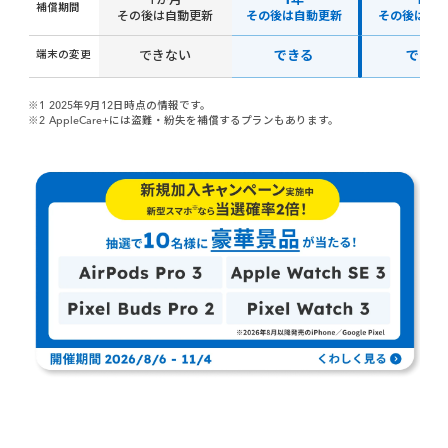
1か月
1年
1年
補償期間
その後は自動更新
その後は自動更新
その後は自
端末の変更
できない
できる
できる
※1
2025年9月12日時点の情報です。
※2
AppleCare+には盗難・紛失を補償するプランもあります。