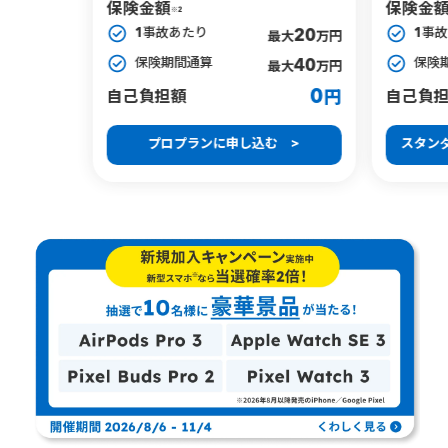
保険金額
保険金
※2
1事故あたり
1事
20
最大
万円
保険期間通算
保険
40
最大
万円
0
自己負担額
自己負
円
プロプランに申し込む >
スタン