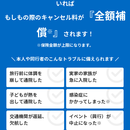
いれば
『
全額補
もしもの際のキャンセル料が
償
』
※
されます！
※保険金額が上限になります。
本人や同行者のこんなトラブルに備えられます
旅行前に体調を
実家の家族が
崩して通院した
急に入院した
子どもが熱を
感染症に
出して通院した
かかってしまった※
交通機関が遅延、
イベント（興行）が
欠航した
中止になった※