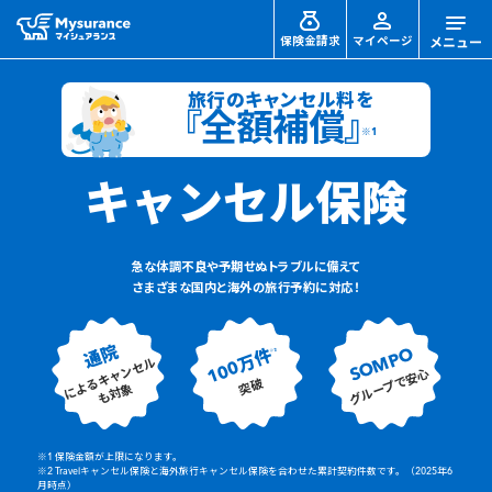
保険金請求
マイページ
旅行のキャンセル料を
『全額補償』
※1
キャンセル保険
急な体調不良や予期せぬトラブルに備えて
さまざまな国内と海外の旅行予約に対応！
通院
SOMPO
100万件
※2
によるキャンセル
グループで安心
突破
も対象
※1 保険金額が上限になります。
※2 Travelキャンセル保険と海外旅行キャンセル保険を合わせた累計契約件数です。（2025年6
月時点）