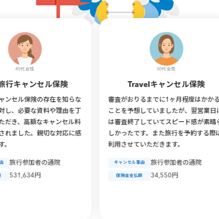
30代 女性
セル保険
Travelキャンセル保険
の存在を知らな
審査がおりるまでに1ヶ月程度はかかる
素
資料や理由を丁
ことを予想していましたが、翌営業日に
の
なキャンセル料
は審査終了していてスピード感が素晴ら
安
親切な対応に感
しかったです。また旅行を予約する際は
利用させていただきます。
者の通院
旅行参加者の通院
キャンセル事由
円
34,550円
保険金支払額