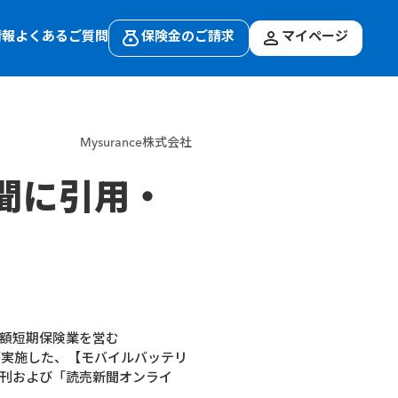
情報
よくあるご質問
保険金のご請求
マイページ
Mysurance株式会社
新聞に引用・
額短期保険業を営む
）が実施した、【モバイルバッテリ
朝刊および「読売新聞オンライ