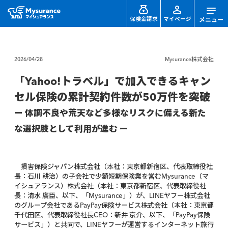
保険金請求
マイページ
2026/04/28
Mysurance株式会社
「Yahoo!トラベル」で加入できるキャン
セル保険の累計契約件数が50万件を突破
ー 体調不良や荒天など多様なリスクに備える新た
な選択肢として利用が進む ー
損害保険ジャパン株式会社（本社：東京都新宿区、代表取締役社
長：石川 耕治）の子会社で少額短期保険業を営むMysurance（マ
イシュアランス）株式会社（本社：東京都新宿区、代表取締役社
長：清水 廣臣、以下、「Mysurance」）が、LINEヤフー株式会社
のグループ会社であるPayPay保険サービス株式会社（本社：東京都
千代田区、代表取締役社長CEO：新井 京介、以下、「PayPay保険
サービス」）と共同で、LINEヤフーが運営するインターネット旅行