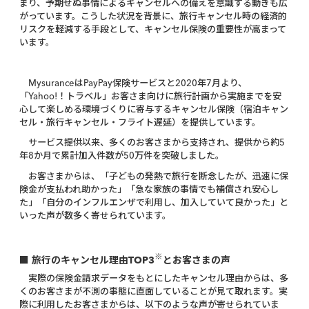
まり、予期せぬ事情によるキャンセルへの備えを意識する動きも広
がっています。こうした状況を背景に、旅行キャンセル時の経済的
リスクを軽減する手段として、キャンセル保険の重要性が高まって
います。
MysuranceはPayPay保険サービスと2020年7月より、
「Yahoo!！トラベル」お客さま向けに旅行計画から実施までを安
心して楽しめる環境づくりに寄与するキャンセル保険（宿泊キャン
セル・旅行キャンセル・フライト遅延）を提供しています。
サービス提供以来、多くのお客さまから支持され、提供から約5
年8か月で累計加入件数が50万件を突破しました。
お客さまからは、「子どもの発熱で旅行を断念したが、迅速に保
険金が支払われ助かった」「急な家族の事情でも補償され安心し
た」「自分のインフルエンザで利用し、加入していて良かった」と
いった声が数多く寄せられています。
※
■ 旅行のキャンセル理由TOP3
とお客さまの声
実際の保険金請求データをもとにしたキャンセル理由からは、多
くのお客さまが不測の事態に直面していることが見て取れます。実
際に利用したお客さまからは、以下のような声が寄せられていま