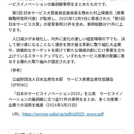
ービスイノベーションの最前線事例をまとめたものです。
第5回 日本サービス大賞委員会委員長を務めた村上輝康氏（産業
戦略研究所代表）が監修し、2025年12月9日に発表された「第5回
日本サービス大賞」の受賞事例33件を含め、事例総数は91件に上
ります。
人口減少が本格化し、内外に変化の激しい経営環境の下でも、決
して受け身になることなく通念を突き破る革新に取り組む大企業
や、挑戦的なターゲットを掲げて新たな価値共創にむけ事業を立ち
上げているスタートアップなど、いずれもサービス産業の発展に寄
与する優れた取り組みが選定されます。
（参考）
公益財団法人日本生産性本部 サービス産業生産性協議会
（SPRING）
「日本のサービスイノベーション2025」を公表 サービスイノ
ベーションの最前線に立つ全91件の事例をまとめ、多くの産業・
企業での活用を推進（2026年3月25日）
URL:
https://service-safari.jp/pdf/si2025_press.pdf