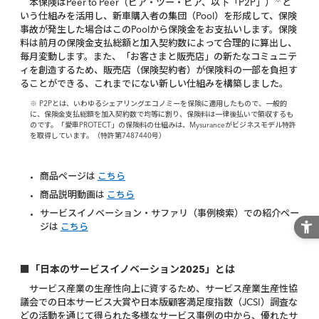
※
本保険はPeer to Peer（ピア・ツー・ピア、以下「P2P」）
と
いう仕組みを活用し、新車購入者の集団（Pool）を形成して、保険
事故が発生した場合はこのPoolから保険金をお支払いします。保険
料は前月の保険金支払総額と加入契約数によって合理的に算出し、
毎月変動します。また、「お客さまと販売店」の新たなコミュニテ
ィを創造するため、販売店（保険契約者）が保険料の一部を負担す
ることができる、これまでにない新しい仕組みを構築しました。
※ P2Pとは、いわゆるシェアリングエコノミーを保険に適用したもので、一般的
に、保険金支払総額を加入契約数で均等に割り、保険料は一律後払いで領収するも
のです。「愛車PROTECT」の保険料の仕組みは、Mysuranceがビジネスモデル特許
を取得しています。（特許第7487440号）
商品ページは
こちら
商品説明動画は
こちら
サービスイノベーション・サファリ（事例検索）での紹介ペー
ジは
こちら
■「日本のサービスイノベーション2025」とは
サービス産業の生産性向上に資するため、サービス産業生産性協
議会での日本サービス大賞や日本版顧客満足度指数（JCSI）調査な
どの活動を通じて得られた多様なサービス事例の中から、優れたサ