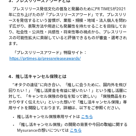
3．プレスリリースアワードとは
プレスリリース発信文化の普及と発展のためにPR TIMESが2021
年に立ち上げたのが「プレスリリースアワード」です。プレスリリ
ースを発信するという習慣が、業態・規模・地域・法人個人を問わ
ず広がり、表現方法や用途にも発展性を持たせることを目指してお
り、社会性・公共性・共感性・将来性等の視点から、プレスリリー
スの可能性拡大に貢献していると評価できるものが審査・選考され
ます。
「プレスリリースアワード」特設サイト：
https://prtimes.jp/pressreleaseawards/
4．推し活キャンセル保険とは
“オタクの遠征”に向き合い、「推しに会うために、国内外を飛び
回りたい！」「推し活資金を有益に使いたい！」という推し活層に
対して、「キャンセル保険の存在を知って欲しい」「保険商品をわ
かりやすく伝えたい」といった想いで「推し活キャンセル保険」専
用サイトを開設しております。詳細は、以下をご参照ください。
推し活キャンセル保険専用サイトは
こちら
「推し活キャンセル保険」の開発の背景や今回の取組に関する
Mysuranceの想いについては
こちら