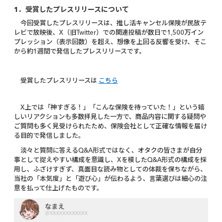
1．受賞したプレスリリースについて
今回受賞したプレスリリースは、推し活キャンセル保険が民放テ
レビで放映後、X（旧Twitter）での関連投稿が数日で1,500万イン
プレッション（表示回数）を超え、想像を上回る反響を受け、そこ
から約1週間で発信したプレスリリースです。
受賞したプレスリリースは
こちら
X上では「神すぎる！」「こんな保険を待っていた！」という嬉
しいリアクションも多数拝見した一方で、商品内容に関する疑問や
ご質問も多く見受けられたため、保険会社として正確な情報を届け
る目的で発信しました。
淡々と質問に答えるQ&A形式ではなく、オタクの皆さまが自分
事として捉えやすい構成を意識し、Xを模したQ&A形式の構成を採
用し、ふざけすぎず、真面目な読み物としての体裁を保ちながら、
当社の「本気度」と「遊び心」が伝わるよう、言葉選びは細心の注
意を払って仕上げたものです。