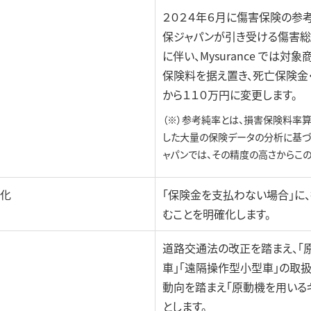
２０２４年６月に傷害保険の参
保ジャパンが引き受ける傷害総
に伴い、Mysurance では
保険料を据え置き、死亡保険金
から１１０万円に変更します。
（※）参考純率とは、損害保険料率
した大量の保険データの分析に基づ
ャパンでは、その精度の高さからこ
確化
「保険金を支払わない場合」に、
むことを明確化します。
道路交通法の改正を踏まえ、「
車」「遠隔操作型小型車」の取
動向を踏まえ「原動機を用いる
とします。