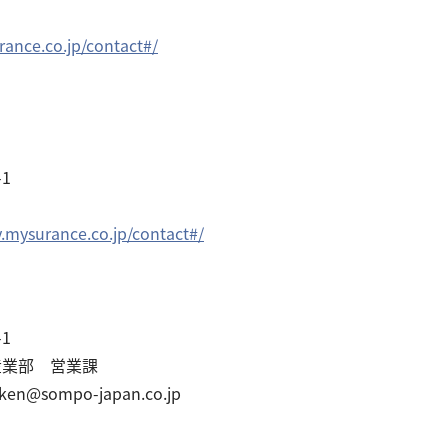
ance.co.jp/contact#/
1
ry.mysurance.co.jp/contact#/
-1
産業部 営業課
ken@sompo-japan.co.jp