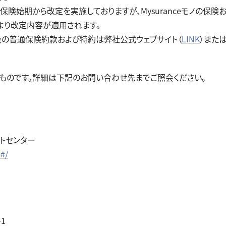
降保険始期から改定を実施しておりますが、Mysuranceモノの保
期より改定内容が適用されます。
の普通保険約款および特約は弊社公式ウェブサイト（
LINK
）また
ものです。詳細は下記のお問い合わせ先までご照会ください。
タクトセンター
#/
1