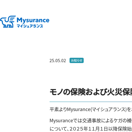
25.05.02
お知らせ
モノの保険および火災保
平素より
Mysurance(
マイシュアランス
)
を
Mysuranceでは交通事故によるケ
について、２０２５年１１月１日以降保険