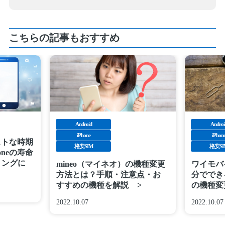
こちらの記事もおすすめ
Android
Androi
iPhone
iPhon
ベストな時期
格安SIM
格安SI
oneの寿命
ミングに
mineo（マイネオ）の機種変更
ワイモバ
方法とは？手順・注意点・お
分ででき
すすめの機種を解説
の機種変
2022.10.07
2022.10.07