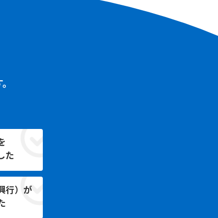
す。
を
した
興行）が
た