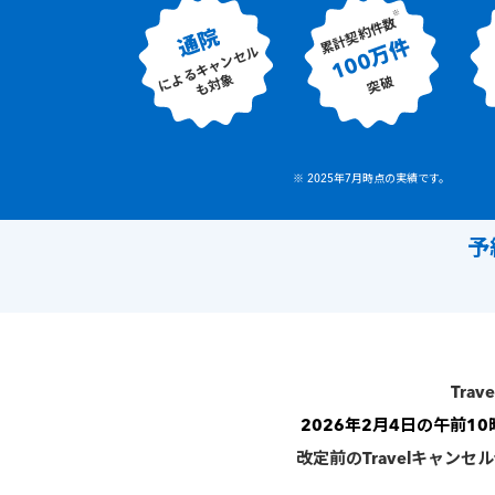
※
累計契約件数
通院
100万件
によるキャンセル
も対象
突破
※ 2025年7月時点の実績です。
予
Tra
2026年2月4日の午前1
改定前のTravelキャン