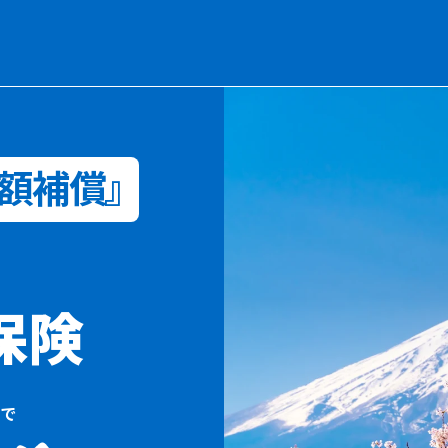
全額補償』
保険
で