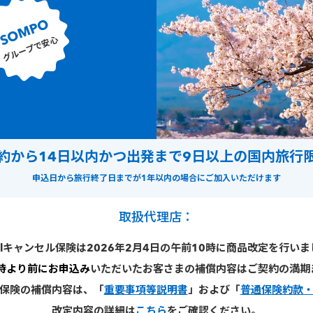
SOMPO
グループで安心
約から14日以内かつ出発まで9日以上の国内旅行
申込日から旅行終了日までが1年以内の場合に
ご加入いただけます
取扱代理店：
velキャンセル保険は2026年2月4日の午前10時に商品改定を行い
0時より前にお申込み
いただいたお客さまの補償内容はご契約の満期
セル保険の補償内容は、「
重要事項等説明書
」および「
普通保険約款
改定内容の詳細は
こちら
をご確認ください。