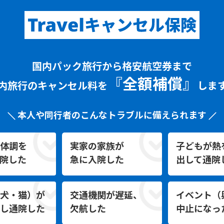
国内パック旅行から格安航空券まで
『全額補償』
内旅行の
キャンセル料を
しま
本人や同行者のこんなトラブルに備えられます
体調を
実家の家族が
子どもが熱
院した
急に入院した
出して通院
犬・猫）が
交通機関が遅延、
イベント（
し通院した
欠航した
中止になっ