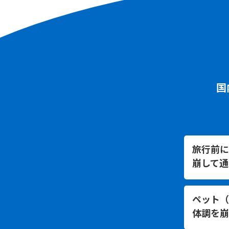
国
旅行前に
崩して通
ペット（
体調を崩