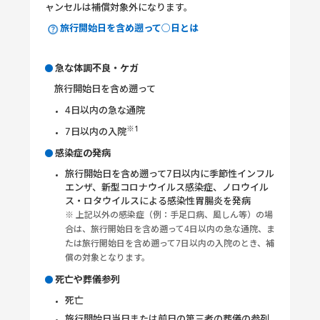
ャンセルは補償対象外になります。
旅行開始日を含め遡って○日とは
急な体調不良・ケガ
旅行開始日を含め遡って
4日以内の急な通院
※1
7日以内の入院
感染症の発病
旅行開始日を含め遡って7日以内に季節性インフル
エンザ、新型コロナウイルス感染症、ノロウイル
ス・ロタウイルスによる感染性胃腸炎を発病
※ 上記以外の感染症（例：手足口病、風しん等）の場
合は、旅行開始日を含め遡って4日以内の急な通院、ま
たは旅行開始日を含め遡って7日以内の入院のとき、補
償の対象となります。
死亡や葬儀参列
死亡
旅行開始日当日または前日の第三者の葬儀の参列