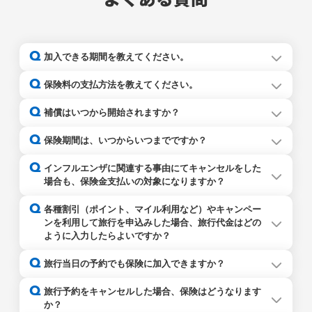
よくある質問
Q
加入できる期間を教えてください。
Q
保険料の支払方法を教えてください。
なお、以下は2026年3月19日時点での加入条件となりま
保険料のお支払方法は、クレジットカード払い（一括払）
Q
補償はいつから開始されますか？
す。加入条件は今後変更となる可能性がありますのでご注
となります。ご利用可能なクレジットカードは以下のとお
意ください。
りです。
保険契約が成立した時点から開始されます。
Q
保険期間は、いつからいつまでですか？
＜ご利用可能なクレジットカード＞
保険期間の開始日（始期日）は保険申込日当日で、補償は
Q
VISA、マスター、JCB、アメリカン・エクスプレス、
インフルエンザに関連する事由にてキャンセルをした
保険契約が成立した時点から開始します。保険期間の終了
ダイナース、DISCOVER
場合も、保険金支払いの対象になりますか？
日（満期日）は旅行終了日（※）の午後12時となります。
（※）旅行タイプが「国内航空券」の場合、 旅行終了日は
はい、以下のいずれかに掲げる事由を直接の原因としてキ
Q
（注）契約者本人名義のクレジットカード（家族カードを
各種割引（ポイント、マイル利用など）やキャンペー
復路のフライト出発日となります。（片道のみの場合の旅
ャンセルされた場合に保険金をお支払いいたします。
含みます）に限ります。
ンを利用して旅行を申込みした場合、旅行代金はどの
行終了日は、往路のフライト出発日となります。）
・旅行開始日を含め遡って4日以内に通院した
ように入力したらよいですか？
・旅行開始日を含め遡って7日以内に入院する
・旅行開始日の前日までに旅行期間中に入院することが決
割引適用前の旅行代金を入力してください。ただし、キャ
Q
旅行当日の予約でも保険に加入できますか？
まった
ンセル料が割引適用後の旅行代金に適用される場合は、割
・旅行開始日を含め遡って7日以内に医師からインフルエン
引適用後の旅行代金をご入力ください。
いいえ、旅行開始日（※）まで8日以下の場合にはご加入
Q
ザの診断を受けた
旅行予約をキャンセルした場合、保険はどうなります
いただけません。
か？
（※）旅行タイプが「国内航空券」の場合、旅行開始日は