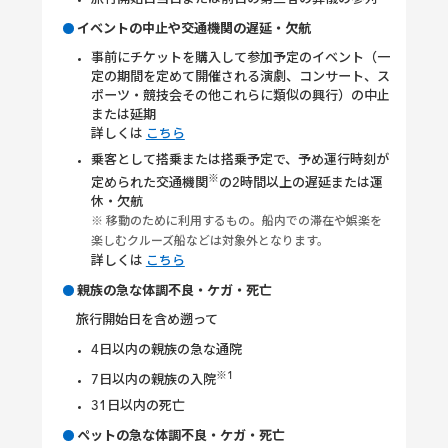
イベントの中止や交通機関の遅延・欠航
事前にチケットを購入して参加予定のイベント（一
定の期間を定めて開催される演劇、コンサート、ス
ポーツ・競技会その他これらに類似の興行）の中止
または延期
詳しくは
こちら
乗客として搭乗または搭乗予定で、予め運行時刻が
※
定められた交通機関
の2時間以上の遅延または運
休・欠航
※ 移動のために利用するもの。船内での滞在や娯楽を
楽しむクルーズ船などは対象外となります。
詳しくは
こちら
親族の急な体調不良・ケガ・死亡
旅行開始日を含め遡って
4日以内の親族の急な通院
※1
7日以内の親族の入院
31日以内の死亡
ペットの急な体調不良・ケガ・死亡