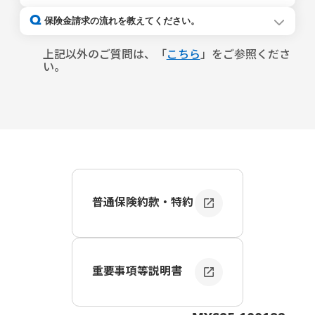
詳細は、Travelキャンセル保険の重要事項等説明書および
往路のフライト出発日を指します。
旅行予約を解約した場合、保険契約の補償は終了となりま
Q
普通保険約款・特約をご確認ください。
保険金請求の流れを教えてください。
すので、解約手続きをお願いします。
解約手続きにつきましては、
こちら
からご確認ください。
１．必要書類の用意
解約手続きを行った時点で、以下いずれにも当てはまる場
事故の報告、保険金のご請求に必要な書類を手元にご用意
上記以外のご質問は、「
こちら
」をご参照くださ
合、保険料は全額返還いたします。
してください。
い。
・解約日が旅行開始日を含め遡って16日以前の場合
【必要書類】
・保険金のお支払いがない場合
・キャンセル理由を証明する資料
・キャンセル料の負担資料（領収書、クレジットカードの
明細書等）
※必要書類の詳細については
こちら
をご確認ください。
なお、必要な書類がお手元にない場合でも事故のご報告は
可能です。
２．マイページでのご報告
マイページ
の「事故等の報告」からお手続きください。
普通保険約款・特約
３．保険金お支払内容の審査
ご報告内容に基づき、当社で保険金お支払いの審査を行い
ます。追加で必要な資料や確認事項がある場合には担当者
からご連絡します。
重要事項等説明書
４．保険金のお支払い
必要書類を全てご提出いただき、審査が完了後に保険金を