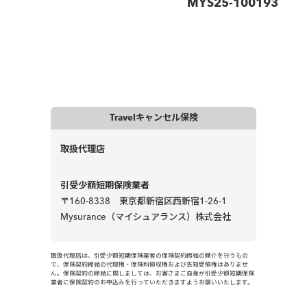
MYS25-100193
お支払いたします。保険金は審査完了後、原則3営業日以内
にご指定の口座へお振込いたします。
Travelキャンセル保険
取扱代理店
引受少額短期保険業者
〒160-8338 東京都新宿区西新宿1-26-1
Mysurance（マイシュアランス）株式会社
取扱代理店は、引受少額短期保険業者の保険契約締結の媒介を行うもの
で、保険契約締結の代理権・保険料領収権および告知受領権はありませ
ん。保険契約の締結に際しましては、お客さまご自身が引受少額短期保険
業者に保険契約のお申込みを行っていただきますようお願いいたします。