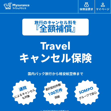
保険金請求
マイページ
旅行のキャンセル料を
『全額補償』
Travel
キャンセル保険
国内パック旅行から格安航空券まで
※
累計契約件数
通院
SOMPO
100万件
によるキャンセル
グループで安心
も対象
突破