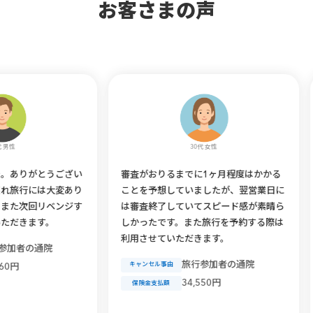
お客さまの声
30代 女性
とうござい
審査がおりるまでに1ヶ月程度はかかる
保険料
は大変あり
ことを予想していましたが、翌営業日に
入した
リベンジす
は審査終了していてスピード感が素晴ら
事になる
。
しかったです。また旅行を予約する際は
行代金全
利用させていただきます。
て良かっ
院
す。
旅行参加者の通院
キャンセル事由
キャンセ
34,550円
保険金支払額
保険金