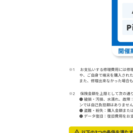
※1
お支払いする修理費用には修
や、ご自身で端末を購入され
また、修理出来なかった場合
※2
保険金額を上限として次の通
● 破損・汚損、水濡れ、故障
ンでは自己負担額はありませ
● 盗難・紛失：購入金額また
● データ復旧：復旧費用をお
以下の2つの条件を満た