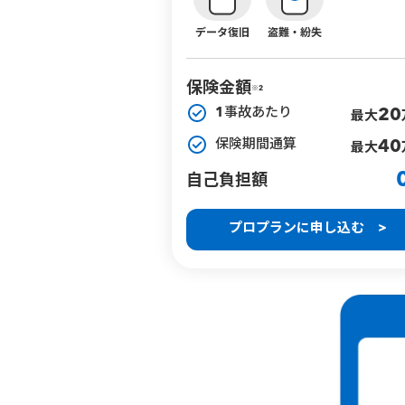
保険金額
※2
1事故あたり
20
最大
保険期間通算
40
最大
自己負担額
プロプランに申し込む >