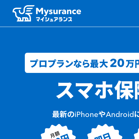
20
プロプランなら最大
万
スマホ保
最新のiPhoneやAndroi
月額