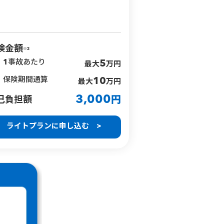
険金額
※2
1事故あたり
5
最大
万円
保険期間通算
10
最大
万円
3,000
己負担額
円
ライトプランに申し込む >