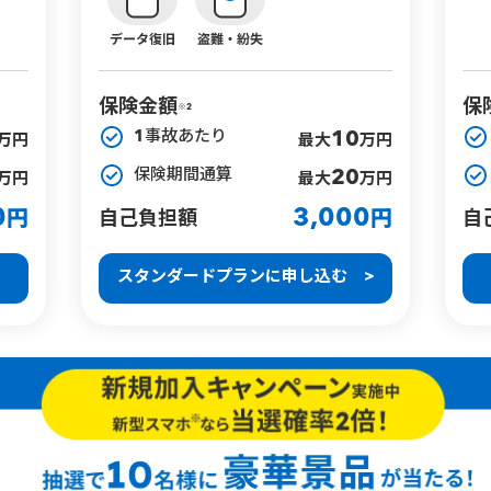
保険金額
保
※2
1事故あたり
10
万円
最大
万円
保険期間通算
20
万円
最大
万円
0
3,000
円
自己負担額
円
自
スタンダードプランに申し込む >