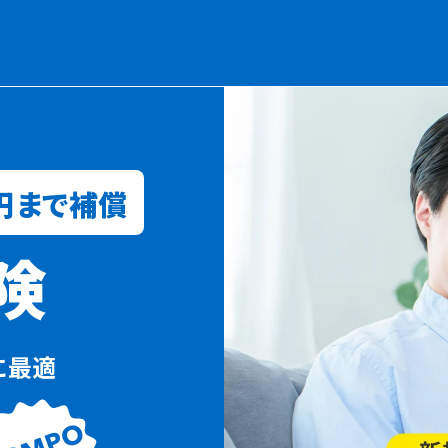
円まで補償
険
dに最適