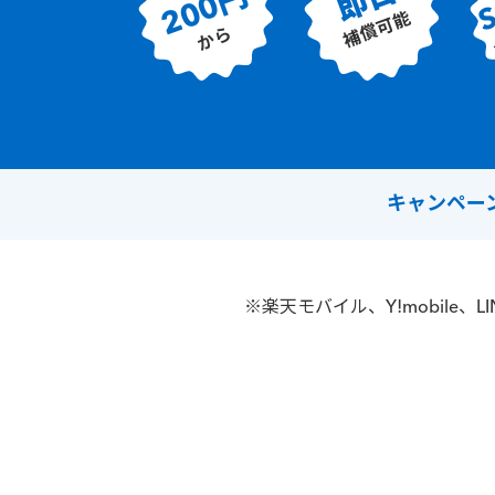
即日
200円
補償可能
から
キャンペーン期
※楽天モバイル、Y!mobile、