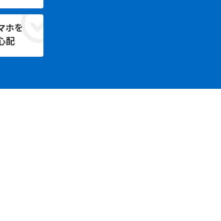
マホを
心配