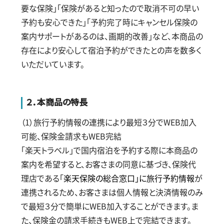
要な保険」「保険があると知ったので取消不可の早い
予約も安心できた」「予約完了時にキャンセル保険の
案内サポートがあるのは、画期的改善」など、本商品の
存在により安心して宿泊予約ができたとの声を数多く
いただいています。
２．本商品の特長
（
1
）旅行予約情報の連携により最短３分で
WEB
加入
可能、保険金請求も
WEB
完結
「楽天トラベル」で国内宿泊を予約する際に本商品の
案内を希望すると、お客さまの同意に基づき、保険代
理店である「
楽天保険の総合窓口」に旅行予約情報
が
連携されるため、お客さまは個人情報と決済情報のみ
で最短３分で簡単に
WEB
加入することができます。ま
た、保険金の請求手続きも
WEB
上で完結できます。