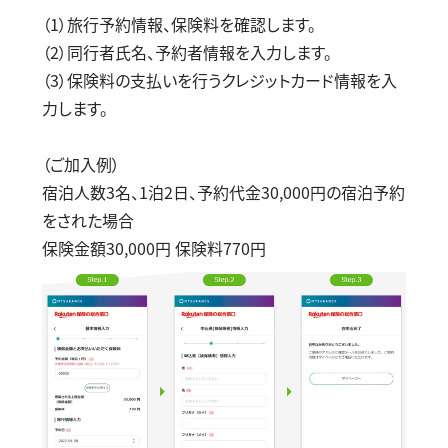
（
1
）旅行予約情報、保険料を確認します。
（
2
）同行者氏名、予約者情報を入力します。
（
3
）保険料の支払いを行うクレジットカード情報を入
力します。
（ご加入例）
宿泊人数
3
名、
1
泊
2
日、予約代金
30,000
円の宿泊予約
をされた場合
保険金額
30,000
円 保険料
770
円