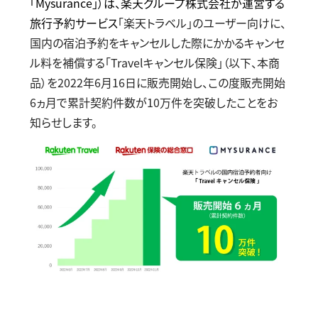
「
Mysurance
」）は、楽天グループ株式会社が運営する
旅行予約サービス
「楽天トラベル」のユーザー向けに、
国内の宿泊予約をキャンセルした際にかかるキャンセ
ル料を補償する「
Travel
キャンセル保険」（以下、本商
品）を
2022
年
6
月
16
日に販売開始し、この度販売開始
6
ヵ月で累計契約件数が
10
万件を突破したことをお
知らせします。