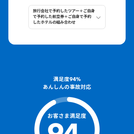
C航空
10
万円
往路航空券
30
予約代金の合計
万円
旅行会社で予約したツアー＋ご自身
で予約した航空券＋ご自身で予約
15
Dホテル
万円
したホテルの組み合わせ
15
Eホテル
70
万円
海外ツアー
万円
30
万円
F航空
10
15
万円
海外ホテル
万円
復路航空券
50
予約代金の合計
万円
15
海外航空券
万円
100
満足度94%
予約代金の合計
万円
あんしんの事故対応
50
万円
100
万円