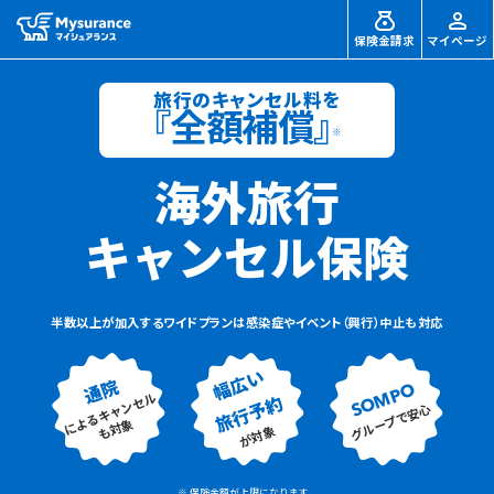
保険金請求
マイページ
旅行のキャンセル料を
『全額補償』
※
海外旅行
キャンセル保険
半数以上が加入するワイドプランは感染症やイベント（興行）中止も対応
幅広い
通院
SOMPO
によるキャンセル
旅行予約
グループで安心
も対象
が対象
※ 保険金額が上限になります。