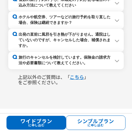
同じである場合は原則として１つの契約でまとめてお申込
込み方法について教えてください
みいただけます。
詳しいお申込み方法やご予約ごとにお申込みが必要な場合
お申込み時点で未確定の旅行予約がある場合、 全ての予約
Q
ホテルや航空券、ツアーなどの旅行予約を取り直した
などは
こちら
をご確認ください。
が確定した段階でご加入の条件を満たしているときは、
場合、保険は継続できますか？
「直近の予約日」をご入力のうえ、1つの契約でまとめて
なお、出国前後に日本国内で前泊後泊をする場合、その宿
お申込みいただけます。
保険契約を引き継ぐことはできないため、保険の解約手続
Q
泊分のキャンセル費用は海外旅行キャンセル保険では補償
出発の直前に風邪を引き熱が下がりません。通院はし
ただし、予約がすべて確定するまでの間、既に確定した予
きをお願いします。
対象となりません。前泊後泊分に対して補償をご希望され
ていないのですが、キャンセルした場合、補償されま
約に対する補償が必要な場合は、以下①および②の通り、
なお、引き続き補償をご希望される方は、再度取り直し後
る場合は個別にTravelキャンセル保険（国内旅行向けのキ
すか。
ご予約ごとに加入のお手続きをお願いします。
の旅行に対して保険にご加入いただく必要があります。
ャンセル保険）へのお申込みをご検討ください。
いずれも旅行開始日は「日本を出国する日」、旅行終了日
保険解約手続きや解約返れい金の詳細については
こちら
を
いいえ、通院をしていない場合は補償されません。
Q
は「日本に到着する日」としてお申込みください。
旅行のキャンセルを検討しています。保険金の請求方
ご参照ください。
旅行開始日を含め遡って4日以内に通院し、 その通院を直
①現時点でご予約が確定している分について保険に加入
法や必要書類について教えてください。
接の理由として旅行予約をキャンセルした場合に補償対象
②ご予約が確定した段階で、追加で確定した予約について
となります。
保険金請求の流れや必要書類についての詳細は
こちら
をご
新たに保険に加入（※）
確認ください。
上記以外のご質問は、「
こちら
」
（※）加入する時点で
「加入できる期間を教えてくださ
【ご注意ください】
をご参照ください。
い」
に記載の条件を満たす必要がありますのでご注意くだ
予約のキャンセル後に通院した場合など、キャンセルした
さい。
時点で通院の事実が発生していない場合は、通院を原因と
した保険金のお支払い対象にはなりません。
詳細は、 海外旅行キャンセル保険の重要事項等説明書およ
び普通保険約款・特約をご確認ください。
ワイドプラン
シンプルプラン
に申し込む
に申し込む