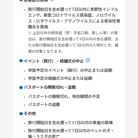
感染症の発病
旅行開始日を含め遡って7日以内に季節性インフル
エンザ、新型コロナウイルス感染症、ノロウイル
ス・ロタウイルス・アデノウイルスによる感染性胃
腸炎を発病
※ 上記以外の感染症（例：手足口病、風しん等）の場
合は、旅行開始日を含め遡って4日以内の急な通院、ま
たは旅行開始日を含め遡って7日以内の入院のとき、補
償の対象となります。
イベント（興行）・結婚式の中止
参加予定のイベント（興行）の中止または延期
参加予定の結婚式の中止または延期
パスポートの期限切れ・盗難
パスポートの期限切れ、残存期間の不足
パスポートの盗難
その他
旅行開始日を含め遡って31日以内の家屋の損壊
旅行開始日を含め遡って7日以内のペットの犬・
猫・うさぎの死亡