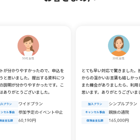
50代 女性
30代 女性
やすかったので、申込を
とても早い対応で驚きました。担当者様
した。提出する資料につ
からの温かいお言葉も嬉しかったです。
かりやすかったです。こ
また機会がありましたら、利用したいと
うございました。
思います。ありがとうございました。
ワイドプラン
シンプルプラン
加入プラン
参加予定のイベント中止
親族の通院
キャンセル事由
0,190円
165,000円
保険金支払額