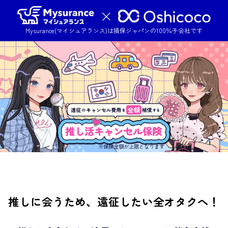
Mysurance(マイシュアランス)は損保ジャパンの100％子会社です
※保険金額が上限となります
推しに会うため、
遠征したい
全オタクへ！