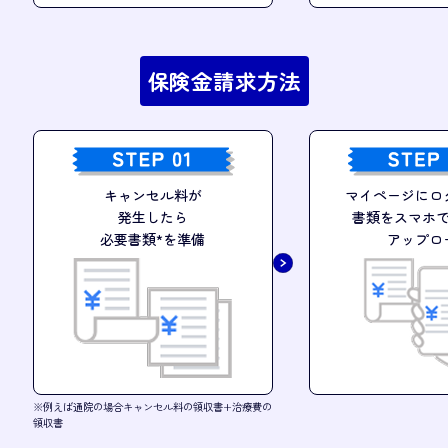
保険金請求方法
キャンセル料が
マイページにロ
発生したら
書類をスマホ
必要書類*を準備
アップロ
※例えば通院の場合キャンセル料の領収書+治療費の
領収書