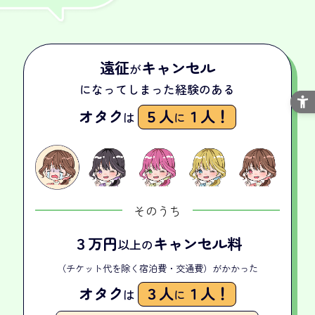
遠征
キャンセル
が
になってしまった経験のある
オタク
５人
１人！
は
に
そのうち
３万円
キャンセル料
以上の
（チケット代を除く宿泊費・交通費）がかかった
オタク
３人
１人！
は
に