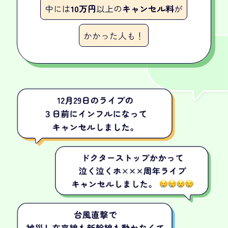
中には
10万円
以上の
キャンセル料
が
かかった人も！