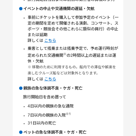
イベントの中止や交通機関の遅延・欠航
事前にチケットを購入して参加予定のイベント（一
定の期間を定めて開催される演劇、コンサート、ス
ポーツ・競技会その他これらに類似の興行）の中止
または延期
詳しくは
こちら
乗客として搭乗または搭乗予定で、予め運行時刻が
※
定められた交通機関
の2時間以上の遅延または運
休・欠航
※ 移動のために利用するもの。船内での滞在や娯楽を
楽しむクルーズ船などは対象外となります。
詳しくは
こちら
親族の急な体調不良・ケガ・死亡
旅行開始日を含め遡って
4日以内の親族の急な通院
※1
7日以内の親族の入院
31日以内の死亡
ペットの急な体調不良・ケガ・死亡