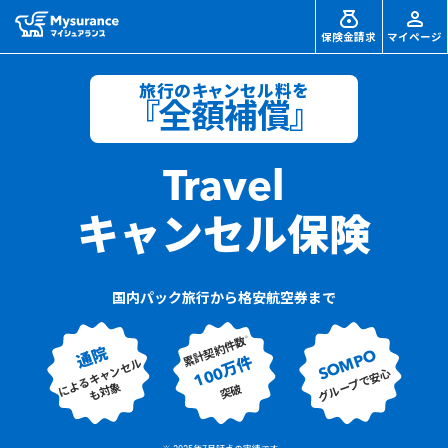
保険金請求
マイページ
旅行のキャンセル料を
『全額補償』
Travel
キャンセル保険
国内パック旅行から格安航空券まで
※
累計契約件数
通院
SOMPO
100万件
によるキャンセル
グループで安心
も対象
突破