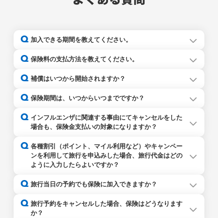
よくある質問
Q
加入できる期間を教えてください。
Q
保険料の支払方法を教えてください。
なお、以下は2026年3月19日時点での加入条件となりま
保険料のお支払方法は、クレジットカード払い（一括払）
Q
補償はいつから開始されますか？
す。加入条件は今後変更となる可能性がありますのでご注
となります。ご利用可能なクレジットカードは以下のとお
意ください。
りです。
保険契約が成立した時点から開始されます。
Q
保険期間は、いつからいつまでですか？
＜ご利用可能なクレジットカード＞
保険期間の開始日（始期日）は保険申込日当日で、補償は
Q
VISA、マスター、JCB、アメリカン・エクスプレス、
インフルエンザに関連する事由にてキャンセルをした
保険契約が成立した時点から開始します。保険期間の終了
ダイナース、DISCOVER
場合も、保険金支払いの対象になりますか？
日（満期日）は旅行終了日（※）の午後12時となります。
（※）旅行タイプが「国内航空券」の場合、 旅行終了日は
はい、以下のいずれかに掲げる事由を直接の原因としてキ
Q
（注）契約者本人名義のクレジットカード（家族カードを
各種割引（ポイント、マイル利用など）やキャンペー
復路のフライト出発日となります。（片道のみの場合の旅
ャンセルされた場合に保険金をお支払いいたします。
含みます）に限ります。
ンを利用して旅行を申込みした場合、旅行代金はどの
行終了日は、往路のフライト出発日となります。）
・旅行開始日を含め遡って4日以内に通院した
ように入力したらよいですか？
・旅行開始日を含め遡って7日以内に入院する
・旅行開始日の前日までに旅行期間中に入院することが決
割引適用前の旅行代金を入力してください。ただし、キャ
Q
旅行当日の予約でも保険に加入できますか？
まった
ンセル料が割引適用後の旅行代金に適用される場合は、割
・旅行開始日を含め遡って7日以内に医師からインフルエン
引適用後の旅行代金をご入力ください。
いいえ、旅行開始日（※）まで8日以下の場合にはご加入
Q
ザの診断を受けた
旅行予約をキャンセルした場合、保険はどうなります
いただけません。
か？
（※）旅行タイプが「国内航空券」の場合、旅行開始日は