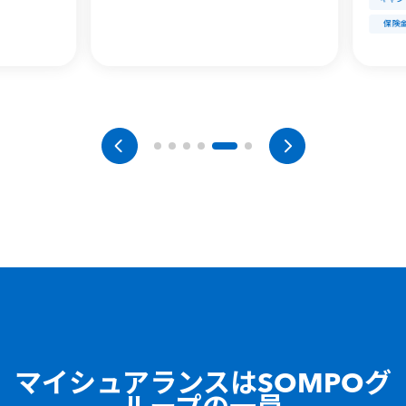
旅
24
保険金支払額
マイシュアランスはSOMPOグ