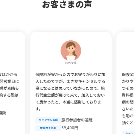
お客さまの声
50代 女性
2
保険料が安かったのでお守りがわりに加
保険金請求の方法
入したのですが、まさかキャンセルする
かりやすく説明さ
事になるとは思っていなかったので、旅
つそのページも見
行代金全額が戻って来て、加入しておい
資料提出もシンプ
て良かったと、本当に感謝しておりま
病の間に手続きで
す。
さいため、念のた
も助かりました。
旅行参加者の通院
キャンセル事由
頂くと思います。
59,400円
保険金支払額
キャンセル事由