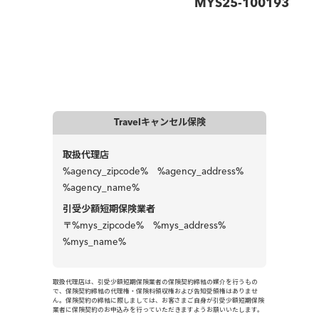
MYS25-100193
お支払いたします。保険金は審査完了後、原則3営業日以内
にご指定の口座へお振込いたします。
Travelキャンセル保険
取扱代理店
%agency_zipcode% %agency_address%
%agency_name%
引受少額短期保険業者
〒%mys_zipcode% %mys_address%
%mys_name%
取扱代理店は、引受少額短期保険業者の保険契約締結の媒介を行うもの
で、保険契約締結の代理権・保険料領収権および告知受領権はありませ
ん。保険契約の締結に際しましては、お客さまご自身が引受少額短期保険
業者に保険契約のお申込みを行っていただきますようお願いいたします。