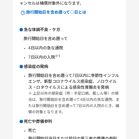
ャンセルは補償対象外になります。
旅行開始日を含め遡って○日とは
急な体調不良・ケガ
旅行開始日を含め遡って
4日以内の急な通院
※1
7日以内の入院
感染症の発病
旅行開始日を含め遡って7日以内に季節性インフル
エンザ、新型コロナウイルス感染症、ノロウイル
ス・ロタウイルスによる感染性胃腸炎を発病
※ 上記以外の感染症（例：手足口病、風しん等）の場
合は、旅行開始日を含め遡って4日以内の急な通院、ま
たは旅行開始日を含め遡って7日以内の入院のとき、補
償の対象となります。
死亡や葬儀参列
死亡
旅行開始日当日または前日の第三者の葬儀の参列