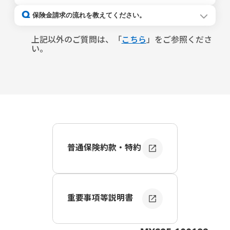
詳細は、Travelキャンセル保険の重要事項等説明書および
往路のフライト出発日を指します。
旅行予約を解約した場合、保険契約の補償は終了となりま
Q
普通保険約款・特約をご確認ください。
保険金請求の流れを教えてください。
すので、解約手続きをお願いします。
解約手続きにつきましては、
こちら
からご確認ください。
１．必要書類の用意
解約手続きを行った時点で、以下いずれにも当てはまる場
事故の報告、保険金のご請求に必要な書類を手元にご用意
上記以外のご質問は、「
こちら
」をご参照くださ
合、保険料は全額返還いたします。
してください。
い。
・解約日が旅行開始日を含め遡って16日以前の場合
【必要書類】
・保険金のお支払いがない場合
・キャンセル理由を証明する資料
・キャンセル料の負担資料（領収書、クレジットカードの
明細書等）
※必要書類の詳細については
こちら
をご確認ください。
なお、必要な書類がお手元にない場合でも事故のご報告は
可能です。
２．マイページでのご報告
マイページ
の「事故等の報告」からお手続きください。
普通保険約款・特約
３．保険金お支払内容の審査
ご報告内容に基づき、当社で保険金お支払いの審査を行い
ます。追加で必要な資料や確認事項がある場合には担当者
からご連絡します。
重要事項等説明書
４．保険金のお支払い
必要書類を全てご提出いただき、審査が完了後に保険金を